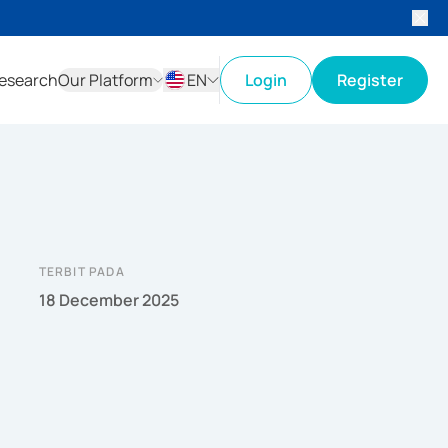
esearch
Our Platform
EN
Login
Register
ID
EN
TERBIT PADA
18 December 2025