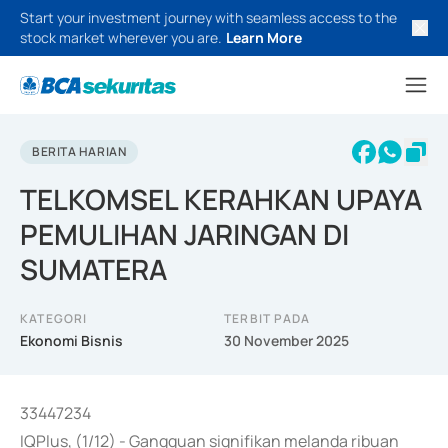
Start your investment journey with seamless access to the
stock market wherever you are.
Learn More
BERITA HARIAN
TELKOMSEL KERAHKAN UPAYA
PEMULIHAN JARINGAN DI
SUMATERA
KATEGORI
TERBIT PADA
Ekonomi Bisnis
30 November 2025
33447234
IQPlus, (1/12) - Gangguan signifikan melanda ribuan