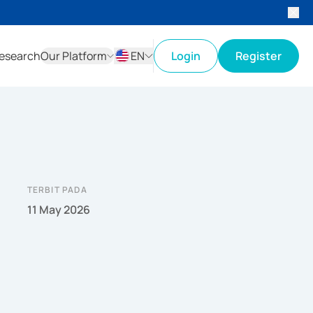
esearch
Our Platform
EN
Login
Register
ID
EN
TERBIT PADA
11 May 2026