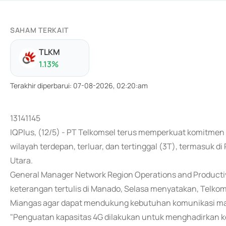
SAHAM TERKAIT
TLKM
1.13
%
Terakhir diperbarui
:
07-08-2026, 02:20:am
13141145
IQPlus, (12/5) - PT Telkomsel terus memperkuat komitme
wilayah terdepan, terluar, dan tertinggal (3T), termasuk 
Utara.
General Manager Network Region Operations and Producti
keterangan tertulis di Manado, Selasa menyatakan, Telko
Miangas agar dapat mendukung kebutuhan komunikasi ma
"Penguatan kapasitas 4G dilakukan untuk menghadirkan kone