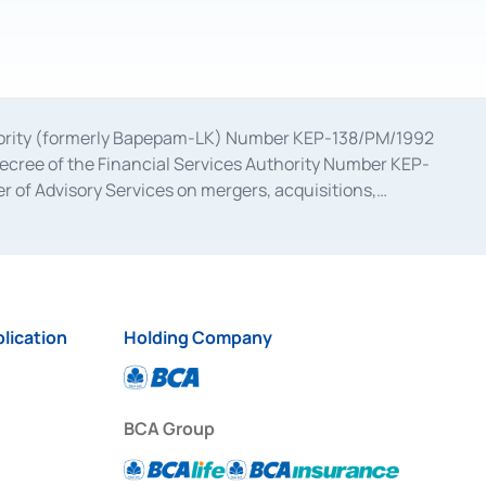
uthority (formerly Bapepam-LK) Number KEP-138/PM/1992
decree of the Financial Services Authority Number KEP-
 of Advisory Services on mergers, acquisitions,
bruary 28, 2014, a business license as a provider of
ial Services Authority Number S-67/PM.21/2017 dated
ementation of Certificate of Deposit Transactions in the
ion for the Issuance, Transaction, and Administration and
lication
Holding Company
BCA Group