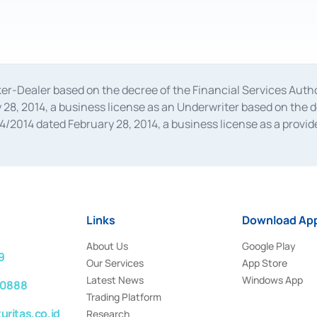
oker-Dealer based on the decree of the Financial Services A
28, 2014, a business license as an Underwriter based on the 
014 dated February 28, 2014, a business license as a provider
 Financial Services Authority Number S-67/PM.21/2014 dated Fe
and joint ventures based on the decision letter of the Financ
 Bank Indonesia, among others as an Intermediary for the Impl
usiness licenses from Bank Indonesia as a Supporting Institut
e was issued in 2018.
Links
Download App
About Us
Google Play
9
Our Services
App Store
Latest News
Windows App
 0888
Trading Platform
ritas.co.id
Research