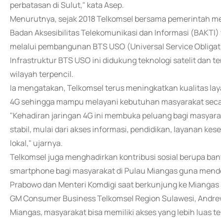
perbatasan di Sulut," kata Asep.
Menurutnya, sejak 2018 Telkomsel bersama pemerintah mel
Badan Aksesibilitas Telekomunikasi dan Informasi (BAKTI)
melalui pembangunan BTS USO (Universal Service Obligatio
Infrastruktur BTS USO ini didukung teknologi satelit dan te
wilayah terpencil.
Ia mengatakan, Telkomsel terus meningkatkan kualitas la
4G sehingga mampu melayani kebutuhan masyarakat secar
"Kehadiran jaringan 4G ini membuka peluang bagi masyarak
stabil, mulai dari akses informasi, pendidikan, layanan 
lokal," ujarnya.
Telkomsel juga menghadirkan kontribusi sosial berupa ba
smartphone bagi masyarakat di Pulau Miangas guna mendoro
Prabowo dan Menteri Komdigi saat berkunjung ke Miangas 
GM Consumer Business Telkomsel Region Sulawesi, Andre
Miangas, masyarakat bisa memiliki akses yang lebih luas 