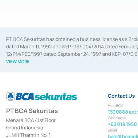
PT BCA Sekuritas has obtained a business license as a Br
dated March 11, 1992 and KEP-06/D.04/2014 dated February 
12/PM/PEE/1997 dated September 24, 1997 and KEP-07/D.04/2
divestments, and joint ventures based on the decree of the
VIEW MORE
Advisory Services for mergers, acquisitions, divestments, 
February 3, 2017, and several other business licenses from
Money Market whose license was issued in 2017 and other b
Settlement of Commercial Paper Transactions whose licens
Contact Us
Halo BCA
PT BCA Sekuritas
1500888 ext 
WhatsApp
Menara BCA 41st Floor,
+62 819 1950
Grand Indonesia
Email
Jl. MH Thamrin No. 1
halo@bcaseku