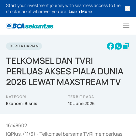
Start your investment journey with seamless access to the
stock market wherever you are.
Learn More
BERITA HARIAN
TELKOMSEL DAN TVRI
PERLUAS AKSES PIALA DUNIA
2026 LEWAT MAXSTREAM TV
KATEGORI
TERBIT PADA
Ekonomi Bisnis
10 June 2026
16148602
IQPlus, (11/6) - Telkomsel bersama TVRI memperluas