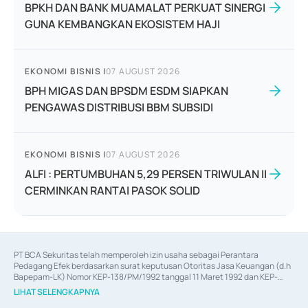
BPKH DAN BANK MUAMALAT PERKUAT SINERGI
GUNA KEMBANGKAN EKOSISTEM HAJI
EKONOMI BISNIS
|
07 AUGUST 2026
BPH MIGAS DAN BPSDM ESDM SIAPKAN
PENGAWAS DISTRIBUSI BBM SUBSIDI
EKONOMI BISNIS
|
07 AUGUST 2026
ALFI : PERTUMBUHAN 5,29 PERSEN TRIWULAN II
CERMINKAN RANTAI PASOK SOLID
PT BCA Sekuritas telah memperoleh izin usaha sebagai Perantara 
Pedagang Efek berdasarkan surat keputusan Otoritas Jasa Keuangan (d.h 
Bapepam-LK) Nomor KEP-138/PM/1992 tanggal 11 Maret 1992 dan KEP-
06/D.04/2014 tanggal 28 Februari 2014, izin usaha sebagai Penjamin Emisi 
LIHAT SELENGKAPNYA
Efek berdasarkan surat keputusan Otoritas Jasa Keuangan Nomor KEP-