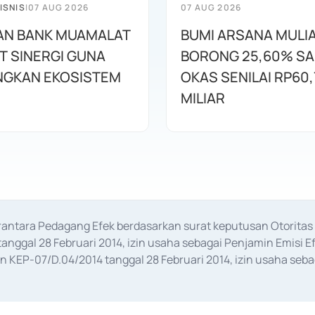
ISNIS
|
07 AUG 2026
07 AUG 2026
AN BANK MUAMALAT
BUMI ARSANA MULI
T SINERGI GUNA
BORONG 25,60% S
GKAN EKOSISTEM
OKAS SENILAI RP60,
MILIAR
erantara Pedagang Efek berdasarkan surat keputusan Otorit
anggal 28 Februari 2014, izin usaha sebagai Penjamin Emisi E
KEP-07/D.04/2014 tanggal 28 Februari 2014, izin usaha sebag
rat keputusan Otoritas Jasa Keuangan Nomor S-67/PM.21/2017 t
aan Transaksi Sertifikat Deposito di Pasar Uang yang izinnya d
ansaksi, serta Penatausahaan dan Penyelesaian Transaksi Sur