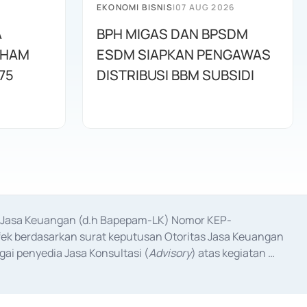
EKONOMI BISNIS
|
07 AUG 2026
A
BPH MIGAS DAN BPSDM
AHAM
ESDM SIAPKAN PENGAWAS
75
DISTRIBUSI BBM SUBSIDI
as Jasa Keuangan (d.h Bapepam-LK) Nomor KEP-
fek berdasarkan surat keputusan Otoritas Jasa Keuangan 
ai penyedia Jasa Konsultasi (
Advisory
) atas kegiatan 
anggal 3 Februari 2017, dan beberapa izin usaha lainnya 
iterbitkan pada tahun 2017 dan izin usaha lainnya dari 
at Berharga Komersial yang izinnya diterbitkan pada 