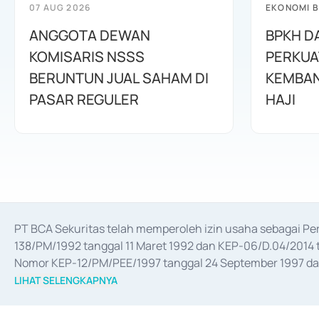
07 AUG 2026
EKONOMI B
ANGGOTA DEWAN
BPKH D
KOMISARIS NSSS
PERKUA
BERUNTUN JUAL SAHAM DI
KEMBAN
PASAR REGULER
HAJI
PT BCA Sekuritas telah memperoleh izin usaha sebagai P
138/PM/1992 tanggal 11 Maret 1992 dan KEP-06/D.04/2014 t
Nomor KEP-12/PM/PEE/1997 tanggal 24 September 1997 dan 
merger, akuisisi, divestasi, dan 
join venture
 berdasarkan su
LIHAT SELENGKAPNYA
dari Bank Indonesia antara lain sebagai Perantara Pelaksan
Bank Indonesia sebagai Lembaga Pendukung Penerbitan, Tr