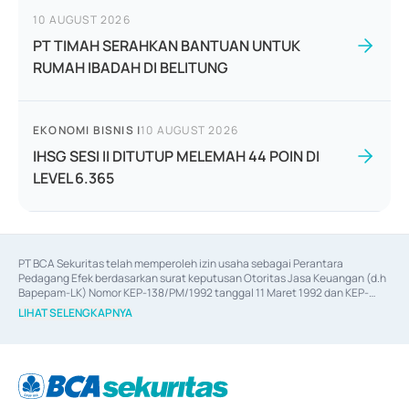
10 AUGUST 2026
PT TIMAH SERAHKAN BANTUAN UNTUK
RUMAH IBADAH DI BELITUNG
EKONOMI BISNIS
|
10 AUGUST 2026
IHSG SESI II DITUTUP MELEMAH 44 POIN DI
LEVEL 6.365
PT BCA Sekuritas telah memperoleh izin usaha sebagai Perantara 
Pedagang Efek berdasarkan surat keputusan Otoritas Jasa Keuangan (d.h 
Bapepam-LK) Nomor KEP-138/PM/1992 tanggal 11 Maret 1992 dan KEP-
06/D.04/2014 tanggal 28 Februari 2014, izin usaha sebagai Penjamin Emisi 
LIHAT SELENGKAPNYA
Efek berdasarkan surat keputusan Otoritas Jasa Keuangan Nomor KEP-
12/PM/PEE/1997 tanggal 24 September 1997 dan KEP-07/D.04/2014 
tanggal 28 Februari 2014, izin usaha sebagai penyedia Jasa Konsultasi 
(
Advisory
) atas kegiatan merger, akuisisi, divestasi, dan 
join venture
berdasarkan surat keputusan Otoritas Jasa Keuangan Nomor S-
67/PM.21/2017 tanggal 3 Februari 2017, dan beberapa izin usaha lainnya 