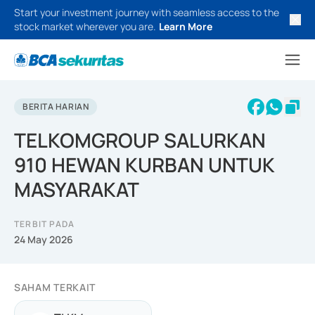
Start your investment journey with seamless access to the
stock market wherever you are.
Learn More
BERITA HARIAN
TELKOMGROUP SALURKAN
910 HEWAN KURBAN UNTUK
MASYARAKAT
TERBIT PADA
24 May 2026
SAHAM TERKAIT