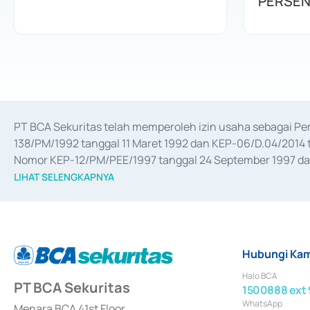
PERSEN
PT BCA Sekuritas telah memperoleh izin usaha sebagai P
138/PM/1992 tanggal 11 Maret 1992 dan KEP-06/D.04/2014 t
Nomor KEP-12/PM/PEE/1997 tanggal 24 September 1997 dan 
merger, akuisisi, divestasi, dan 
join venture
 berdasarkan su
LIHAT SELENGKAPNYA
dari Bank Indonesia antara lain sebagai Perantara Pelaksan
Bank Indonesia sebagai Lembaga Pendukung Penerbitan, Tr
tahun 2018.
Hubungi Kam
Halo BCA
PT BCA Sekuritas
1500888 ext 
WhatsApp
Menara BCA 41st Floor,