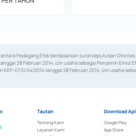
 PER TAHUN
erantara Pedagang Efek berdasarkan surat keputusan Otorit
anggal 28 Februari 2014, izin usaha sebagai Penjamin Emisi E
KEP-07/D.04/2014 tanggal 28 Februari 2014, izin usaha sebag
rat keputusan Otoritas Jasa Keuangan Nomor S-67/PM.21/2017 t
aan Transaksi Sertifikat Deposito di Pasar Uang yang izinnya d
ansaksi, serta Penatausahaan dan Penyelesaian Transaksi Sur
i
Tautan
Download Apl
Tentang Kami
Google Play
9
Layanan Kami
App Store