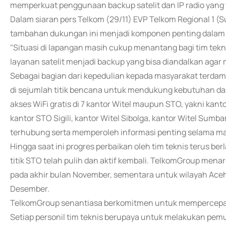
memperkuat penggunaan backup satelit dan IP radio yang te
Dalam siaran pers Telkom (29/11) EVP Telkom Regional 1 
tambahan dukungan ini menjadi komponen penting dalam 
"Situasi di lapangan masih cukup menantang bagi tim tek
layanan satelit menjadi backup yang bisa diandalkan agar 
Sebagai bagian dari kepedulian kepada masyarakat terda
di sejumlah titik bencana untuk mendukung kebutuhan das
akses WiFi gratis di 7 kantor Witel maupun STO, yakni kant
kantor STO Sigili, kantor Witel Sibolga, kantor Witel Sumb
terhubung serta memperoleh informasi penting selama m
Hingga saat ini progres perbaikan oleh tim teknis terus ber
titik STO telah pulih dan aktif kembali. TelkomGroup men
pada akhir bulan November, sementara untuk wilayah Ace
Desember.
TelkomGroup senantiasa berkomitmen untuk mempercepat p
Setiap personil tim teknis berupaya untuk melakukan pem