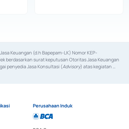
as Jasa Keuangan (d.h Bapepam-LK) Nomor KEP-
fek berdasarkan surat keputusan Otoritas Jasa Keuangan 
ai penyedia Jasa Konsultasi (
Advisory
) atas kegiatan 
anggal 3 Februari 2017, dan beberapa izin usaha lainnya 
iterbitkan pada tahun 2017 dan izin usaha lainnya dari 
at Berharga Komersial yang izinnya diterbitkan pada 
ikasi
Perusahaan Induk