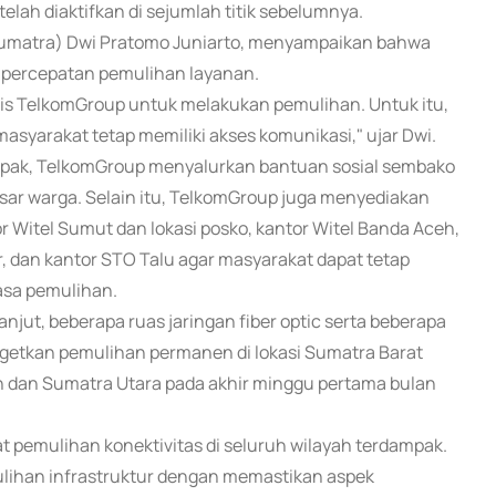
lah diaktifkan di sejumlah titik sebelumnya.
(Sumatra) Dwi Pratomo Juniarto, menyampaikan bahwa
percepatan pemulihan layanan.
nis TelkomGroup untuk melakukan pemulihan. Untuk itu,
masyarakat tetap memiliki akses komunikasi," ujar Dwi.
mpak, TelkomGroup menyalurkan bantuan sosial sembako
ar warga. Selain itu, TelkomGroup juga menyediakan
or Witel Sumut dan lokasi posko, kantor Witel Banda Aceh,
ar, dan kantor STO Talu agar masyarakat dapat tetap
asa pemulihan.
lanjut, beberapa ruas jaringan fiber optic serta beberapa
argetkan pemulihan permanen di lokasi Sumatra Barat
h dan Sumatra Utara pada akhir minggu pertama bulan
emulihan konektivitas di seluruh wilayah terdampak.
ulihan infrastruktur dengan memastikan aspek