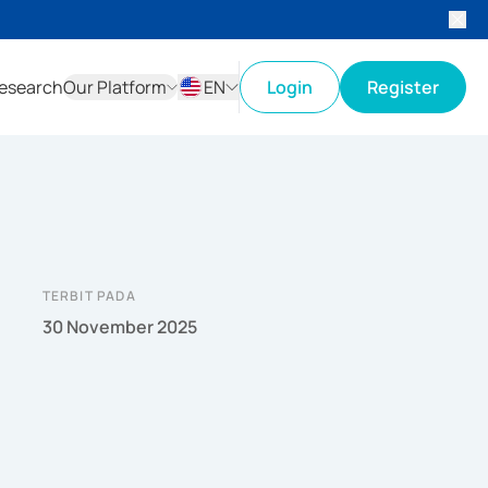
esearch
Our Platform
EN
Login
Register
ID
EN
TERBIT PADA
30 November 2025