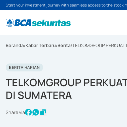
Start your investment journey with seamless access to the stock 
Beranda
/
Kabar Terbaru
/
Berita
/
TELKOMGROUP PERKUAT P
BERITA HARIAN
TELKOMGROUP PERKUAT
DI SUMATERA
Share via