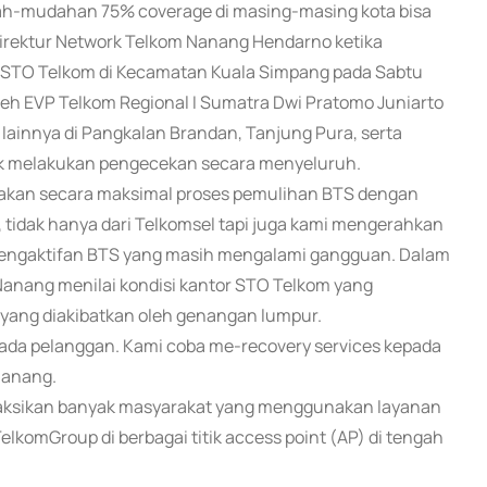
dah-mudahan 75% coverage di masing-masing kota bisa
s Direktur Network Telkom Nanang Hendarno ketika
or STO Telkom di Kecamatan Kuala Simpang pada Sabtu
 oleh EVP Telkom Regional I Sumatra Dwi Pratomo Juniarto
 lainnya di Pangkalan Brandan, Tanjung Pura, serta
tuk melakukan pengecekan secara menyeluruh.
kan secara maksimal proses pemulihan BTS dengan
tidak hanya dari Telkomsel tapi juga kami mengerahkan
engaktifan BTS yang masih mengalami gangguan. Dalam
Nanang menilai kondisi kantor STO Telkom yang
ang diakibatkan oleh genangan lumpur.
ada pelanggan. Kami coba me-recovery services kepada
 Nanang.
yaksikan banyak masyarakat yang menggunakan layanan
TelkomGroup di berbagai titik access point (AP) di tengah