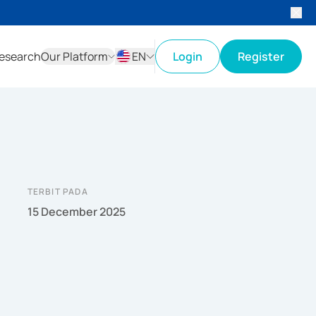
esearch
Our Platform
EN
Login
Register
ID
EN
TERBIT PADA
15 December 2025