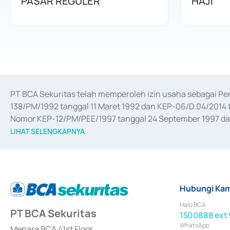
PASAR REGULER
HAJI
PT BCA Sekuritas telah memperoleh izin usaha sebagai P
138/PM/1992 tanggal 11 Maret 1992 dan KEP-06/D.04/2014 t
Nomor KEP-12/PM/PEE/1997 tanggal 24 September 1997 dan 
merger, akuisisi, divestasi, dan 
join venture
 berdasarkan su
LIHAT SELENGKAPNYA
dari Bank Indonesia antara lain sebagai Perantara Pelaksan
Bank Indonesia sebagai Lembaga Pendukung Penerbitan, Tr
tahun 2018.
Hubungi Kam
Halo BCA
PT BCA Sekuritas
1500888 ext 
WhatsApp
Menara BCA 41st Floor,