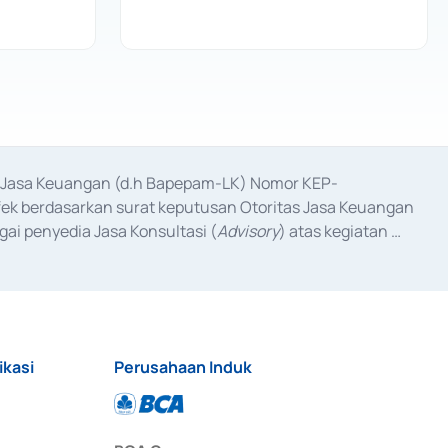
as Jasa Keuangan (d.h Bapepam-LK) Nomor KEP-
fek berdasarkan surat keputusan Otoritas Jasa Keuangan 
ai penyedia Jasa Konsultasi (
Advisory
) atas kegiatan 
anggal 3 Februari 2017, dan beberapa izin usaha lainnya 
iterbitkan pada tahun 2017 dan izin usaha lainnya dari 
at Berharga Komersial yang izinnya diterbitkan pada 
ikasi
Perusahaan Induk