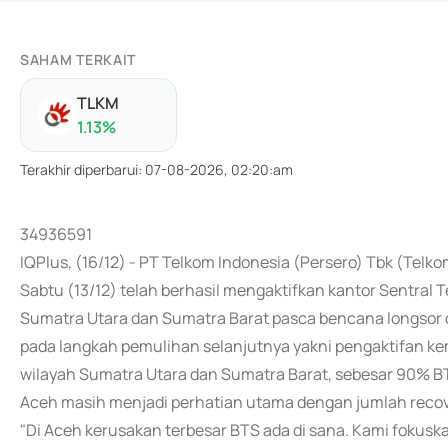
SAHAM TERKAIT
TLKM
1.13
%
Terakhir diperbarui
:
07-08-2026, 02:20:am
34936591
IQPlus, (16/12) - PT Telkom Indonesia (Persero) Tbk (Te
Sabtu (13/12) telah berhasil mengaktifkan kantor Sentral T
Sumatra Utara dan Sumatra Barat pasca bencana longsor d
pada langkah pemulihan selanjutnya yakni pengaktifan kemb
wilayah Sumatra Utara dan Sumatra Barat, sebesar 90% BTS
Aceh masih menjadi perhatian utama dengan jumlah recov
"Di Aceh kerusakan terbesar BTS ada di sana. Kami fokus