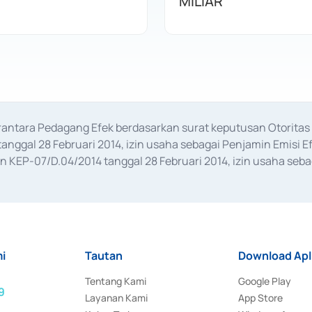
MILIAR
erantara Pedagang Efek berdasarkan surat keputusan Otorit
anggal 28 Februari 2014, izin usaha sebagai Penjamin Emisi E
KEP-07/D.04/2014 tanggal 28 Februari 2014, izin usaha sebag
rat keputusan Otoritas Jasa Keuangan Nomor S-67/PM.21/2017 t
aan Transaksi Sertifikat Deposito di Pasar Uang yang izinnya d
ansaksi, serta Penatausahaan dan Penyelesaian Transaksi Sur
i
Tautan
Download Apl
Tentang Kami
Google Play
9
Layanan Kami
App Store