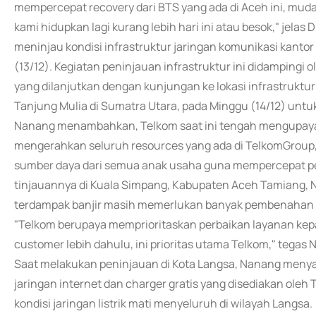
mempercepat recovery dari BTS yang ada di Aceh ini, mu
kami hidupkan lagi kurang lebih hari ini atau besok," jela
meninjau kondisi infrastruktur jaringan komunikasi kant
(13/12). Kegiatan peninjauan infrastruktur ini didampingi
yang dilanjutkan dengan kunjungan ke lokasi infrastruktur
Tanjung Mulia di Sumatra Utara, pada Minggu (14/12) un
Nanang menambahkan, Telkom saat ini tengah mengupaya
mengerahkan seluruh resources yang ada di TelkomGroup, 
sumber daya dari semua anak usaha guna mempercepat p
tinjauannya di Kuala Simpang, Kabupaten Aceh Tamiang, 
terdampak banjir masih memerlukan banyak pembenahan y
"Telkom berupaya memprioritaskan perbaikan layanan kep
customer lebih dahulu, ini prioritas utama Telkom," tegas
Saat melakukan peninjauan di Kota Langsa, Nanang men
jaringan internet dan charger gratis yang disediakan oleh 
kondisi jaringan listrik mati menyeluruh di wilayah Langsa.