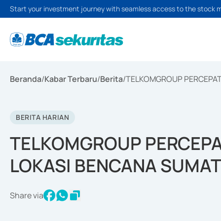
Start your investment journey with seamless access to the stock 
Beranda
/
Kabar Terbaru
/
Berita
/
TELKOMGROUP PERCEPAT 
BERITA HARIAN
TELKOMGROUP PERCEPAT
LOKASI BENCANA SUMA
Share via