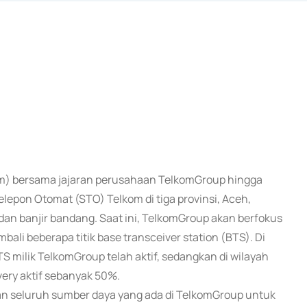
lkom) bersama jajaran perusahaan TelkomGroup hingga
elepon Otomat (STO) Telkom di tiga provinsi, Aceh,
an banjir bandang. Saat ini, TelkomGroup akan berfokus
ali beberapa titik base transceiver station (BTS). Di
 milik TelkomGroup telah aktif, sedangkan di wilayah
ery aktif sebanyak 50%.
kan seluruh sumber daya yang ada di TelkomGroup untuk