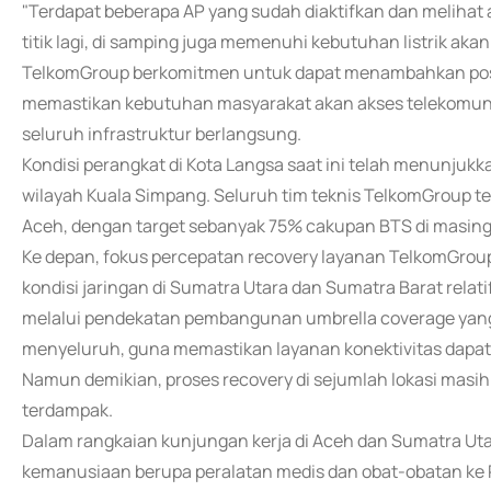
"Terdapat beberapa AP yang sudah diaktifkan dan melihat
titik lagi, di samping juga memenuhi kebutuhan listrik ak
TelkomGroup berkomitmen untuk dapat menambahkan posko
memastikan kebutuhan masyarakat akan akses telekomunik
seluruh infrastruktur berlangsung.
Kondisi perangkat di Kota Langsa saat ini telah menunjuk
wilayah Kuala Simpang. Seluruh tim teknis TelkomGroup t
Aceh, dengan target sebanyak 75% cakupan BTS di masing-m
Ke depan, fokus percepatan recovery layanan TelkomGroup
kondisi jaringan di Sumatra Utara dan Sumatra Barat relatif
melalui pendekatan pembangunan umbrella coverage yang
menyeluruh, guna memastikan layanan konektivitas dapat k
Namun demikian, proses recovery di sejumlah lokasi masih b
terdampak.
Dalam rangkaian kunjungan kerja di Aceh dan Sumatra Ut
kemanusiaan berupa peralatan medis dan obat-obatan ke 