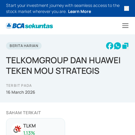
Start your investment journey with seamless access to the
stock market wherever you are.
Learn More
BERITA HARIAN
TELKOMGROUP DAN HUAWEI
TEKEN MOU STRATEGIS
TERBIT PADA
16 March 2026
SAHAM TERKAIT
TLKM
1.13
%