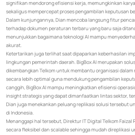
signifikan mendorong efisiensi kerja, memungkinkan kar
sekaligus mempercepat proses pengambilan keputusan ber
Dalam kunjungannya, Dian mencoba langsung fitur penca
terhadap dokumen peraturan terbaru yang baru saja ditanda
menunjukkan bagaimana teknologi AI mampu menyederhanak
akurat.
Ketertarikan juga terlihat saat dipaparkan keberhasilan i
lingkungan pemerintah daerah. BigBox AI merupakan solus
dikembangkan Telkom untuk membantu organisasi dalam 
secara lebih optimal guna mendukung pengambilan keputus
canggih, BigBox AI mampu meningkatkan efisiensi opera
insight strategis yang dapat dimanfaatkan lintas sektor, t
Dian juga menekankan peluang replikasi solusi tersebut 
di Indonesia.
Menanggapi hal tersebut, Direktur IT Digital Telkom Faiza
secara fleksibel dan scalable sehingga mudah direplikasi 