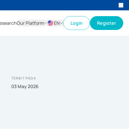
esearch
Our Platform
EN
Login
Register
ID
EN
TERBIT PADA
03 May 2026