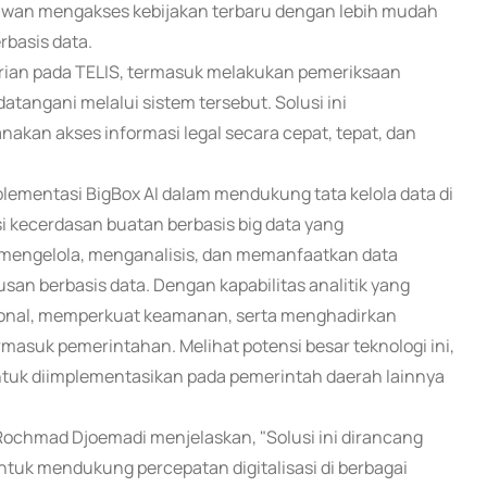
yawan mengakses kebijakan terbaru dengan lebih mudah
basis data.
rian pada TELIS, termasuk melakukan pemeriksaan
tangani melalui sistem tersebut. Solusi ini
an akses informasi legal secara cepat, tepat, dan
mplementasi BigBox AI dalam mendukung tata kelola data di
i kecerdasan buatan berbasis big data yang
mengelola, menganalisis, dan memanfaatkan data
an berbasis data. Dengan kapabilitas analitik yang
sional, memperkuat keamanan, serta menghadirkan
ermasuk pemerintahan. Melihat potensi besar teknologi ini,
untuk diimplementasikan pada pemerintah daerah lainnya
l Rochmad Djoemadi menjelaskan, "Solusi ini dirancang
untuk mendukung percepatan digitalisasi di berbagai