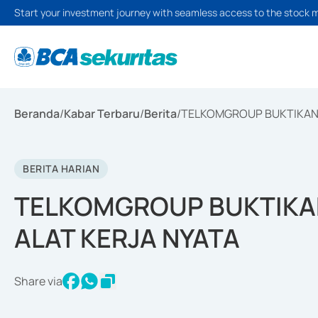
Start your investment journey with seamless access to the stock 
Beranda
/
Kabar Terbaru
/
Berita
/
TELKOMGROUP BUKTIKAN A
BERITA HARIAN
TELKOMGROUP BUKTIKAN 
ALAT KERJA NYATA
Share via