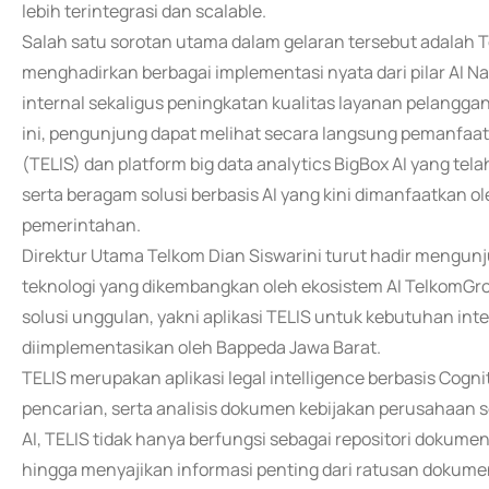
lebih terintegrasi dan scalable.
Salah satu sorotan utama dalam gelaran tersebut adalah T
menghadirkan berbagai implementasi nyata dari pilar AI Na
internal sekaligus peningkatan kualitas layanan pelanggan 
ini, pengunjung dapat melihat secara langsung pemanfaatan
(TELIS) dan platform big data analytics BigBox AI yang te
serta beragam solusi berbasis AI yang kini dimanfaatkan ol
pemerintahan.
Direktur Utama Telkom Dian Siswarini turut hadir mengunj
teknologi yang dikembangkan oleh ekosistem AI TelkomGr
solusi unggulan, yakni aplikasi TELIS untuk kebutuhan int
diimplementasikan oleh Bappeda Jawa Barat.
TELIS merupakan aplikasi legal intelligence berbasis Cog
pencarian, serta analisis dokumen kebijakan perusahaan se
AI, TELIS tidak hanya berfungsi sebagai repositori dokume
hingga menyajikan informasi penting dari ratusan dokumen