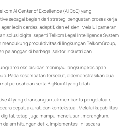
elkom AI Center of Excellence (AI CoE) yang
tive sebagai bagian dari strategi penguatan proses kerja
agar lebih cerdas, adaptif, dan efisien. Melalui pameran
 solusi digital seperti Telkom Legal Intelligence System
lah mendukung produktivitas di lingkungan TelkomGroup,
eh pelanggan di berbagai sektor industri dan
ungi area eksibisi dan meninjau langsung kesiapan
oup. Pada kesempatan tersebut, didemonstrasikan dua
ernal perusahaan serta BigBox AI yang telah
nitive AI yang dirancang untuk membantu pengelolaan,
cara cepat, akurat, dan kontekstual. Melalui kapabilitas
n digital, tetapi juga mampu menelusuri, merangkum,
 dalam hitungan detik. Implementasi ini secara