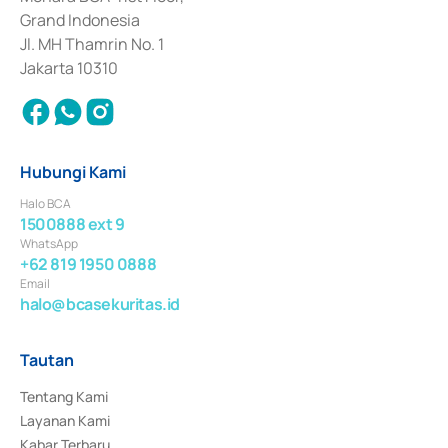
Surat Berharga Komersial yang izinnya diterbitkan pada tahun 2018.
Grand Indonesia
Jl. MH Thamrin No. 1
Jakarta 10310
Hubungi Kami
Halo BCA
1500888 ext 9
WhatsApp
+62 819 1950 0888
Email
halo@bcasekuritas.id
Tautan
Tentang Kami
Layanan Kami
Kabar Terbaru