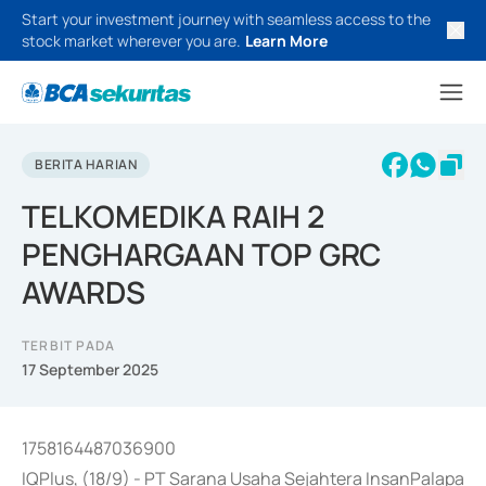
Start your investment journey with seamless access to the
stock market wherever you are.
Learn More
BERITA HARIAN
TELKOMEDIKA RAIH 2
PENGHARGAAN TOP GRC
AWARDS
TERBIT PADA
17 September 2025
1758164487036900
IQPlus, (18/9) - PT Sarana Usaha Sejahtera InsanPalapa