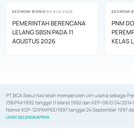
EKONOMI BISNIS
|
09 AUG 2026
EKONOMI B
PEMERINTAH BERENCANA
PNM D
LELANG SBSN PADA 11
PEREMP
AGUSTUS 2026
KELAS L
PT BCA Sekuritas telah memperoleh izin usaha sebagai P
138/PM/1992 tanggal 11 Maret 1992 dan KEP-06/D.04/2014 t
Nomor KEP-12/PM/PEE/1997 tanggal 24 September 1997 dan 
merger, akuisisi, divestasi, dan 
join venture
 berdasarkan su
LIHAT SELENGKAPNYA
dari Bank Indonesia antara lain sebagai Perantara Pelaksan
Bank Indonesia sebagai Lembaga Pendukung Penerbitan, Tr