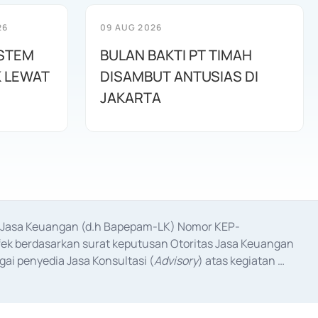
26
09 AUG 2026
ISTEM
BULAN BAKTI PT TIMAH
K LEWAT
DISAMBUT ANTUSIAS DI
JAKARTA
as Jasa Keuangan (d.h Bapepam-LK) Nomor KEP-
fek berdasarkan surat keputusan Otoritas Jasa Keuangan 
ai penyedia Jasa Konsultasi (
Advisory
) atas kegiatan 
anggal 3 Februari 2017, dan beberapa izin usaha lainnya 
iterbitkan pada tahun 2017 dan izin usaha lainnya dari 
at Berharga Komersial yang izinnya diterbitkan pada 