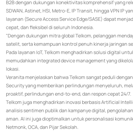
B2B dengan dukungan konektivitas komprehensif yang rele
SDWAN, Astinet, HSI, Metro-E, IP Transit, hingga VPN IP y
layanan (Secure Access Service Edge/SASE) dapat menjadi s
cepat, dan fleksibel di seluruh Indonesia.
"Dengan dukungan mitra global Telkom, pelanggan mendapat
satelit, serta kemampuan kontrol penuh kinerja jaringan sec
Pada layanan IoT, Telkom menghadirkan solusi digital unt
memudahkan integrated device management yang dikelola 
lokasi.
Veranita menjelaskan bahwa Telkom sangat peduli dengan
Security yang memberikan perlindungan menyeluruh, mela
proaktif, perlindungan end-to-end, dan respon cepat 24/7.
Telkom juga menghadirkan inovasi berbasis Artificial Intel
analisis sentimen publik dan kampanye digital, pengolaha
aman. AI ini juga dioptimalkan untuk personalisasi komunik
Netmonk, OCA, dan Pijar Sekolah.