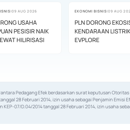
ISNIS
|
09 AUG 2026
EKONOMI BISNIS
|
09 AUG 20
ORONG USAHA
PLN DORONG EKOS
UAN PESISIR NAIK
KENDARAAN LISTRI
EWAT HILIRISASI
EVPLORE
erantara Pedagang Efek berdasarkan surat keputusan Otorit
anggal 28 Februari 2014, izin usaha sebagai Penjamin Emisi E
KEP-07/D.04/2014 tanggal 28 Februari 2014, izin usaha sebag
rat keputusan Otoritas Jasa Keuangan Nomor S-67/PM.21/2017 t
aan Transaksi Sertifikat Deposito di Pasar Uang yang izinnya d
ansaksi, serta Penatausahaan dan Penyelesaian Transaksi Sur