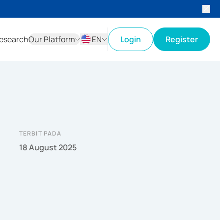
esearch
Our Platform
EN
Login
Register
ID
EN
TERBIT PADA
18 August 2025