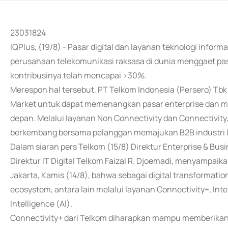
23031824
IQPlus, (19/8) - Pasar digital dan layanan teknologi inform
perusahaan telekomunikasi raksasa di dunia menggaet pas
kontribusinya telah mencapai >30%.
Merespon hal tersebut, PT Telkom Indonesia (Persero) Tbk
Market untuk dapat memenangkan pasar enterprise dan m
depan. Melalui layanan Non Connectivity dan Connectivity
berkembang bersama pelanggan memajukan B2B industri 
Dalam siaran pers Telkom (15/8) Direktur Enterprise & Bu
Direktur IT Digital Telkom Faizal R. Djoemadi, menyampai
Jakarta, Kamis (14/8), bahwa sebagai digital transformatio
ecosystem, antara lain melalui layanan Connectivity+, Inter
Intelligence (AI).
Connectivity+ dari Telkom diharapkan mampu memberika