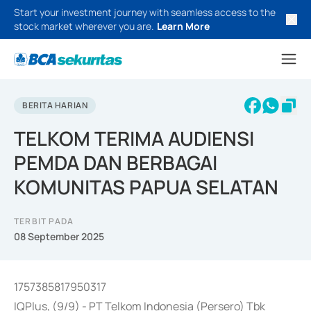
Start your investment journey with seamless access to the
stock market wherever you are.
Learn More
BERITA HARIAN
TELKOM TERIMA AUDIENSI
PEMDA DAN BERBAGAI
KOMUNITAS PAPUA SELATAN
TERBIT PADA
08 September 2025
1757385817950317
IQPlus, (9/9) - PT Telkom Indonesia (Persero) Tbk