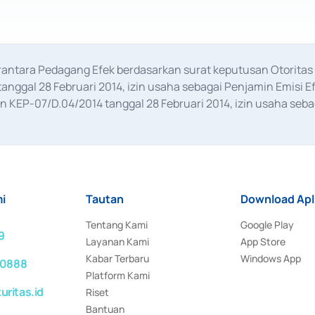
erantara Pedagang Efek berdasarkan surat keputusan Otorit
anggal 28 Februari 2014, izin usaha sebagai Penjamin Emisi E
KEP-07/D.04/2014 tanggal 28 Februari 2014, izin usaha sebag
rat keputusan Otoritas Jasa Keuangan Nomor S-67/PM.21/2017 t
aan Transaksi Sertifikat Deposito di Pasar Uang yang izinnya d
ansaksi, serta Penatausahaan dan Penyelesaian Transaksi Sur
i
Tautan
Download Apl
Tentang Kami
Google Play
9
Layanan Kami
App Store
Kabar Terbaru
Windows App
 0888
Platform Kami
ritas.id
Riset
Bantuan