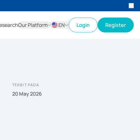
esearch
Our Platform
EN
Login
Register
ID
EN
TERBIT PADA
20 May 2026