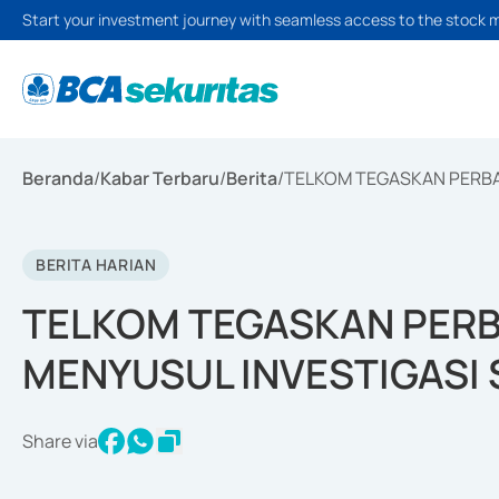
Start your investment journey with seamless access to the stock 
Beranda
/
Kabar Terbaru
/
Berita
/
TELKOM TEGASKAN PERBA
BERITA HARIAN
TELKOM TEGASKAN PERB
MENYUSUL INVESTIGASI 
Share via