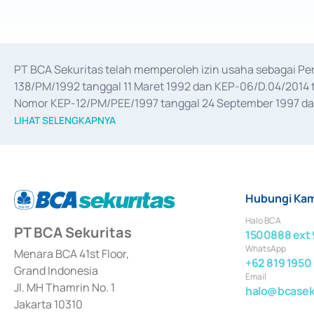
PT BCA Sekuritas telah memperoleh izin usaha sebagai P
138/PM/1992 tanggal 11 Maret 1992 dan KEP-06/D.04/2014 t
Nomor KEP-12/PM/PEE/1997 tanggal 24 September 1997 dan 
merger, akuisisi, divestasi, dan 
join venture
 berdasarkan su
LIHAT SELENGKAPNYA
dari Bank Indonesia antara lain sebagai Perantara Pelaksan
Bank Indonesia sebagai Lembaga Pendukung Penerbitan, Tr
tahun 2018.
Hubungi Kam
Halo BCA
PT BCA Sekuritas
1500888 ext 
WhatsApp
Menara BCA 41st Floor,
+62 819 1950
Grand Indonesia
Email
Jl. MH Thamrin No. 1
halo@bcaseku
Jakarta 10310