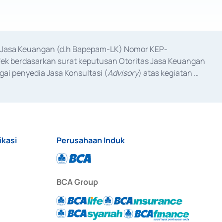
as Jasa Keuangan (d.h Bapepam-LK) Nomor KEP-
fek berdasarkan surat keputusan Otoritas Jasa Keuangan 
ai penyedia Jasa Konsultasi (
Advisory
) atas kegiatan 
anggal 3 Februari 2017, dan beberapa izin usaha lainnya 
iterbitkan pada tahun 2017 dan izin usaha lainnya dari 
at Berharga Komersial yang izinnya diterbitkan pada 
ikasi
Perusahaan Induk
BCA Group