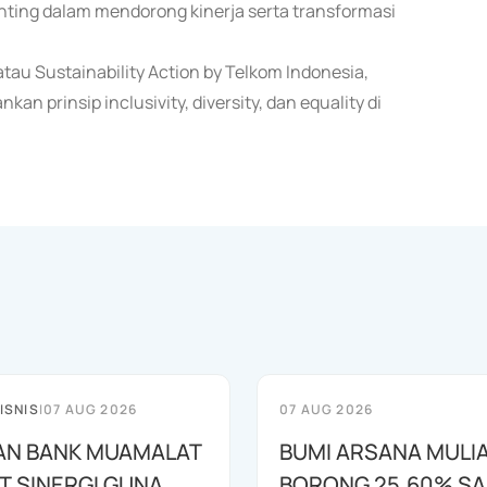
nting dalam mendorong kinerja serta transformasi
tau Sustainability Action by Telkom Indonesia,
n prinsip inclusivity, diversity, dan equality di
ISNIS
|
07 AUG 2026
07 AUG 2026
AN BANK MUAMALAT
BUMI ARSANA MULI
T SINERGI GUNA
BORONG 25,60% S