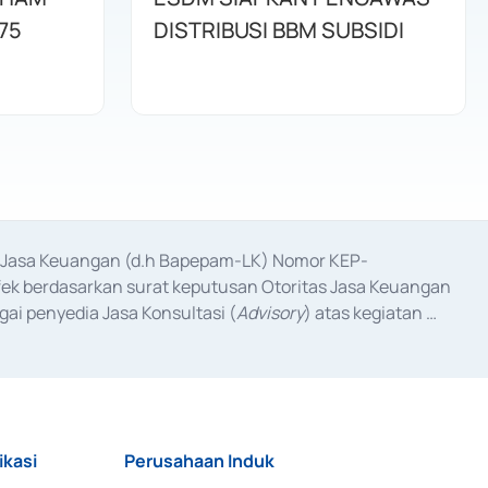
75
DISTRIBUSI BBM SUBSIDI
as Jasa Keuangan (d.h Bapepam-LK) Nomor KEP-
fek berdasarkan surat keputusan Otoritas Jasa Keuangan 
ai penyedia Jasa Konsultasi (
Advisory
) atas kegiatan 
anggal 3 Februari 2017, dan beberapa izin usaha lainnya 
iterbitkan pada tahun 2017 dan izin usaha lainnya dari 
at Berharga Komersial yang izinnya diterbitkan pada 
ikasi
Perusahaan Induk