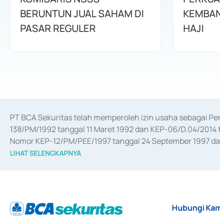
BERUNTUN JUAL SAHAM DI
KEMBAN
PASAR REGULER
HAJI
PT BCA Sekuritas telah memperoleh izin usaha sebagai P
138/PM/1992 tanggal 11 Maret 1992 dan KEP-06/D.04/2014 t
Nomor KEP-12/PM/PEE/1997 tanggal 24 September 1997 dan 
merger, akuisisi, divestasi, dan 
join venture
 berdasarkan su
LIHAT SELENGKAPNYA
dari Bank Indonesia antara lain sebagai Perantara Pelaksan
Bank Indonesia sebagai Lembaga Pendukung Penerbitan, Tr
tahun 2018.
Hubungi Kam