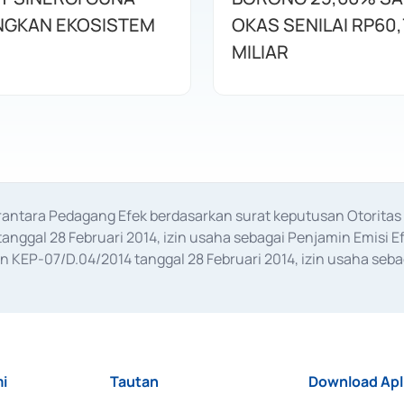
GKAN EKOSISTEM
OKAS SENILAI RP60,
MILIAR
erantara Pedagang Efek berdasarkan surat keputusan Otorit
anggal 28 Februari 2014, izin usaha sebagai Penjamin Emisi E
KEP-07/D.04/2014 tanggal 28 Februari 2014, izin usaha sebag
rat keputusan Otoritas Jasa Keuangan Nomor S-67/PM.21/2017 t
aan Transaksi Sertifikat Deposito di Pasar Uang yang izinnya d
ansaksi, serta Penatausahaan dan Penyelesaian Transaksi Sur
i
Tautan
Download Apl