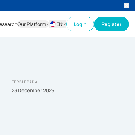
esearch
Our Platform
EN
Login
Register
ID
EN
TERBIT PADA
23 December 2025