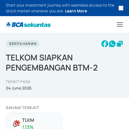
Start your investment journey with seamless access to the
stock market wherever you are.
Learn More
BERITA HARIAN
TELKOM SIAPKAN
PENGEMBANGAN BTM-2
TERBIT PADA
04 June 2026
SAHAM TERKAIT
TLKM
1.13
%