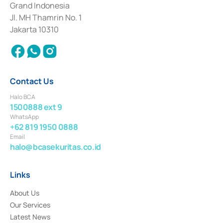
Grand Indonesia
2017 and other business licenses from Bank Indonesia as a Supporting
Institution for the Issuance, Transaction, and Administration and
Jl. MH Thamrin No. 1
Settlement of Commercial Paper Transactions whose license was issued in
Jakarta 10310
2018.
Contact Us
Halo BCA
1500888 ext 9
WhatsApp
+62 819 1950 0888
Email
halo@bcasekuritas.co.id
Links
About Us
Our Services
Latest News