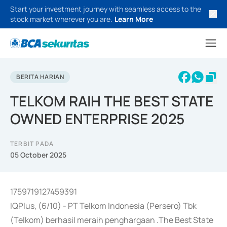
Start your investment journey with seamless access to the
stock market wherever you are.
Learn More
BERITA HARIAN
TELKOM RAIH THE BEST STATE
OWNED ENTERPRISE 2025
TERBIT PADA
05 October 2025
1759719127459391
IQPlus, (6/10) - PT Telkom Indonesia (Persero) Tbk
(Telkom) berhasil meraih penghargaan .The Best State