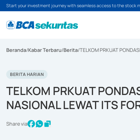
Start your investment journey with seamless access to the stock 
Beranda
/
Kabar Terbaru
/
Berita
/
TELKOM PRKUAT PONDASI 
BERITA HARIAN
TELKOM PRKUAT PONDAS
NASIONAL LEWAT ITS FO
Share via