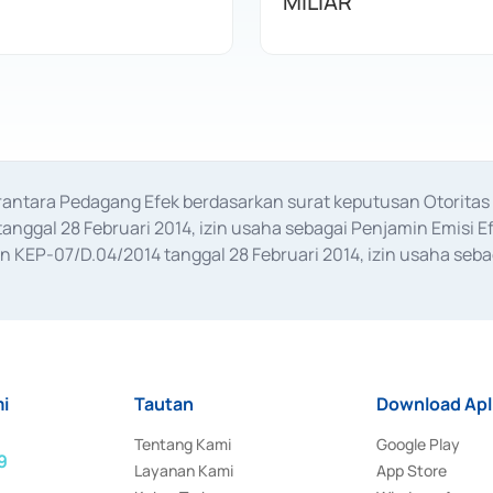
MILIAR
erantara Pedagang Efek berdasarkan surat keputusan Otorit
anggal 28 Februari 2014, izin usaha sebagai Penjamin Emisi E
KEP-07/D.04/2014 tanggal 28 Februari 2014, izin usaha sebag
rat keputusan Otoritas Jasa Keuangan Nomor S-67/PM.21/2017 t
aan Transaksi Sertifikat Deposito di Pasar Uang yang izinnya d
ansaksi, serta Penatausahaan dan Penyelesaian Transaksi Sur
i
Tautan
Download Apl
Tentang Kami
Google Play
9
Layanan Kami
App Store