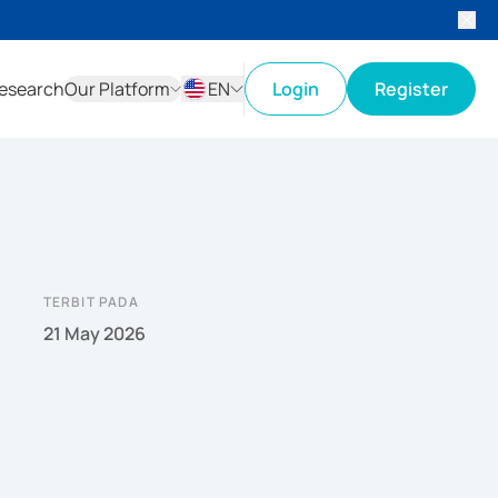
esearch
Our Platform
EN
Login
Register
ID
EN
TERBIT PADA
21 May 2026