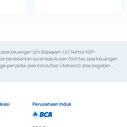
as Jasa Keuangan (d.h Bapepam-LK) Nomor KEP-
fek berdasarkan surat keputusan Otoritas Jasa Keuangan 
ai penyedia Jasa Konsultasi (
Advisory
) atas kegiatan 
anggal 3 Februari 2017, dan beberapa izin usaha lainnya 
iterbitkan pada tahun 2017 dan izin usaha lainnya dari 
at Berharga Komersial yang izinnya diterbitkan pada 
ikasi
Perusahaan Induk