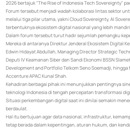
2026 bertajuk "The Rise of Indonesia Tech Sovereignty" pa
Forum tersebut menjadi wadah kolaborasi lintas sektor u
melalui tiga pilar utama, yakni Cloud Sovereignty, AI Sov
terbentuknya ekosistem digital nasional yang lebih mandiri
Dalam forum tersebut turut hadir sejumlah pemangku kepen
Mereka di antaranya Direktur Jenderal Ekosistem Digital K
Edwin Hidayat Abdullah, Managing Director Strategic Techn
Deputi IV Keamanan Siber dan Sandi Ekonomi BSSN Slamet 
Development and Portfolio Telkom Seno Soemadji, hingga M
Accenture APAC Kunal Shah.
Kehadiran berbagai pihak ini menunjukkan pentingnya sin
teknologi Indonesia di tengah percepatan transformasi digit
Situasi perkembangan digital saat ini dinilai semakin me
berdaulat.
Hal itu bertujuan agar data nasional, infrastruktur, kem
tetap berada dalam kepentingan, aturan hukum, dan kenda