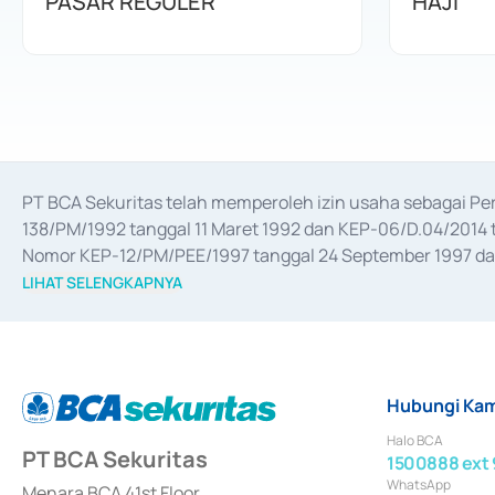
PASAR REGULER
HAJI
PT BCA Sekuritas telah memperoleh izin usaha sebagai P
138/PM/1992 tanggal 11 Maret 1992 dan KEP-06/D.04/2014 t
Nomor KEP-12/PM/PEE/1997 tanggal 24 September 1997 dan 
merger, akuisisi, divestasi, dan 
join venture
 berdasarkan su
LIHAT SELENGKAPNYA
dari Bank Indonesia antara lain sebagai Perantara Pelaksan
Bank Indonesia sebagai Lembaga Pendukung Penerbitan, Tr
tahun 2018.
Hubungi Kam
Halo BCA
PT BCA Sekuritas
1500888 ext 
WhatsApp
Menara BCA 41st Floor,