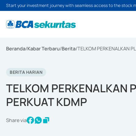
Start your investment journey with seamless access to the stock 
Beranda
/
Kabar Terbaru
/
Berita
/
TELKOM PERKENALKAN PL
BERITA HARIAN
TELKOM PERKENALKAN P
PERKUAT KDMP
Share via