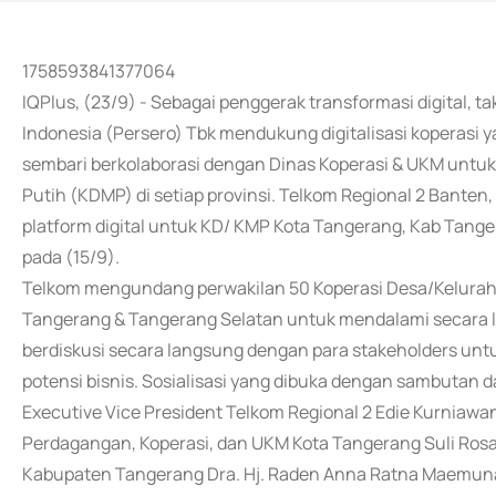
1758593841377064
IQPlus, (23/9) - Sebagai penggerak transformasi digital, ta
Indonesia (Persero) Tbk mendukung digitalisasi koperasi ya
sembari berkolaborasi dengan Dinas Koperasi & UKM untu
Putih (KDMP) di setiap provinsi. Telkom Regional 2 Banten,
platform digital untuk KD/ KMP Kota Tangerang, Kab Tange
pada (15/9).
Telkom mengundang perwakilan 50 Koperasi Desa/Keluraha
Tangerang & Tangerang Selatan untuk mendalami secara 
berdiskusi secara langsung dengan para stakeholders u
potensi bisnis. Sosialisasi yang dibuka dengan sambutan 
Executive Vice President Telkom Regional 2 Edie Kurniawan 
Perdagangan, Koperasi, dan UKM Kota Tangerang Suli Rosad
Kabupaten Tangerang Dra. Hj. Raden Anna Ratna Maemunah