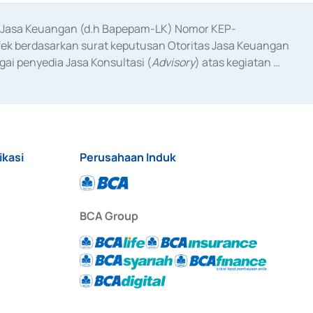
as Jasa Keuangan (d.h Bapepam-LK) Nomor KEP-
fek berdasarkan surat keputusan Otoritas Jasa Keuangan 
ai penyedia Jasa Konsultasi (
Advisory
) atas kegiatan 
anggal 3 Februari 2017, dan beberapa izin usaha lainnya 
iterbitkan pada tahun 2017 dan izin usaha lainnya dari 
at Berharga Komersial yang izinnya diterbitkan pada 
ikasi
Perusahaan Induk
BCA Group