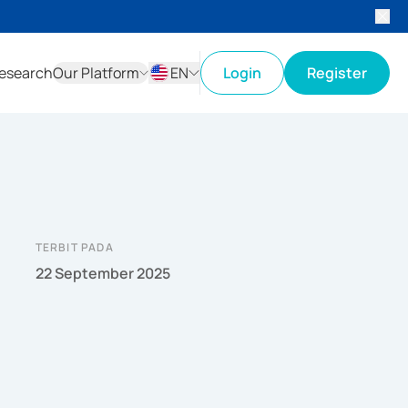
esearch
Our Platform
EN
Login
Register
ID
EN
TERBIT PADA
22 September 2025