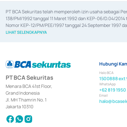
PT BCA Sekuritas telah memperoleh izin usaha sebagai P
138/PM/1992 tanggal 11 Maret 1992 dan KEP-06/D.04/2014 t
Nomor KEP-12/PM/PEE/1997 tanggal 24 September 1997 dan 
merger, akuisisi, divestasi, dan 
join venture
 berdasarkan su
LIHAT SELENGKAPNYA
dari Bank Indonesia antara lain sebagai Perantara Pelaksan
Bank Indonesia sebagai Lembaga Pendukung Penerbitan, Tr
tahun 2018.
Hubungi Kam
Halo BCA
PT BCA Sekuritas
1500888 ext 
WhatsApp
Menara BCA 41st Floor,
+62 819 1950
Grand Indonesia
Email
Jl. MH Thamrin No. 1
halo@bcaseku
Jakarta 10310