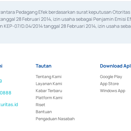
erantara Pedagang Efek berdasarkan surat keputusan Otorit
anggal 28 Februari 2014, izin usaha sebagai Penjamin Emisi E
KEP-07/D.04/2014 tanggal 28 Februari 2014, izin usaha sebag
rat keputusan Otoritas Jasa Keuangan Nomor S-67/PM.21/2017 t
aan Transaksi Sertifikat Deposito di Pasar Uang yang izinnya d
ansaksi, serta Penatausahaan dan Penyelesaian Transaksi Sur
i
Tautan
Download Apl
Tentang Kami
Google Play
9
Layanan Kami
App Store
Kabar Terbaru
Windows App
 0888
Platform Kami
ritas.id
Riset
Bantuan
Pengaduan Nasabah