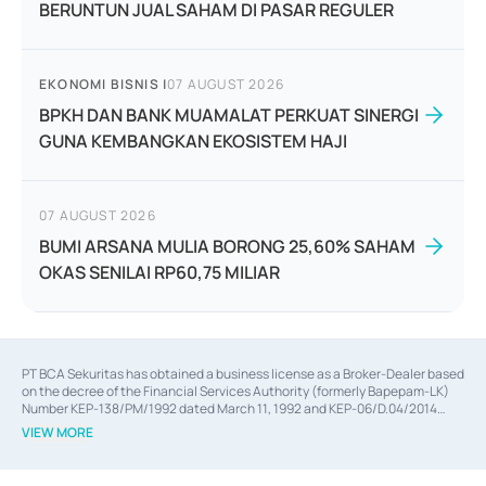
BERUNTUN JUAL SAHAM DI PASAR REGULER
EKONOMI BISNIS
|
07 AUGUST 2026
BPKH DAN BANK MUAMALAT PERKUAT SINERGI
GUNA KEMBANGKAN EKOSISTEM HAJI
07 AUGUST 2026
BUMI ARSANA MULIA BORONG 25,60% SAHAM
OKAS SENILAI RP60,75 MILIAR
PT BCA Sekuritas has obtained a business license as a Broker-Dealer based
on the decree of the Financial Services Authority (formerly Bapepam-LK)
Number KEP-138/PM/1992 dated March 11, 1992 and KEP-06/D.04/2014
dated February 28, 2014, a business license as an Underwriter based on the
VIEW MORE
decree of the Financial Services Authority Number KEP-12/PM/PEE/1997
dated September 24, 1997 and KEP-07/D.04/2014 dated February 28, 2014,
a business license as a provider of Advisory Services on mergers,