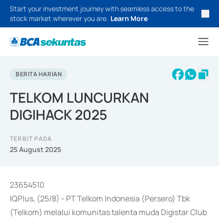
Start your investment journey with seamless access to the
stock market wherever you are.
Learn More
BERITA HARIAN
TELKOM LUNCURKAN
DIGIHACK 2025
TERBIT PADA
25 August 2025
23654510
IQPlus, (25/8) - PT Telkom Indonesia (Persero) Tbk
(Telkom) melalui komunitas talenta muda Digistar Club