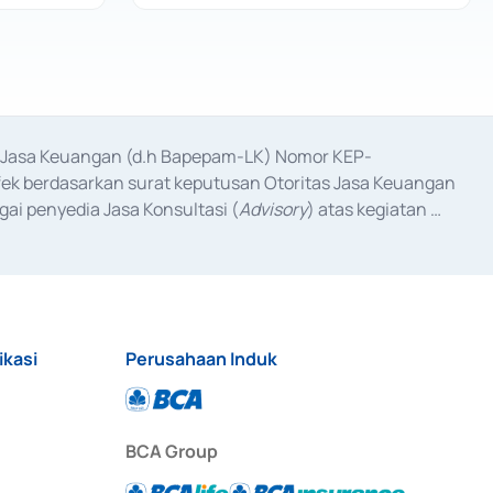
as Jasa Keuangan (d.h Bapepam-LK) Nomor KEP-
fek berdasarkan surat keputusan Otoritas Jasa Keuangan 
ai penyedia Jasa Konsultasi (
Advisory
) atas kegiatan 
anggal 3 Februari 2017, dan beberapa izin usaha lainnya 
iterbitkan pada tahun 2017 dan izin usaha lainnya dari 
at Berharga Komersial yang izinnya diterbitkan pada 
ikasi
Perusahaan Induk
BCA Group