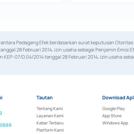
erantara Pedagang Efek berdasarkan surat keputusan Otorit
anggal 28 Februari 2014, izin usaha sebagai Penjamin Emisi E
KEP-07/D.04/2014 tanggal 28 Februari 2014, izin usaha sebag
rat keputusan Otoritas Jasa Keuangan Nomor S-67/PM.21/2017 t
aan Transaksi Sertifikat Deposito di Pasar Uang yang izinnya d
ansaksi, serta Penatausahaan dan Penyelesaian Transaksi Sur
i
Tautan
Download Apl
Tentang Kami
Google Play
9
Layanan Kami
App Store
Kabar Terbaru
Windows App
 0888
Platform Kami