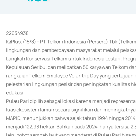
22634938
IQPlus, (15/8) - PT Telkom Indonesia (Persero) Tbk (Tel
lingkungan dan pemberdayaan masyarakat melalui pelak
Langkah Konservasi Telkom untuk Indonesia Lestari. Progra
Kepulauan Seribu, dan melibatkan 50 karyawan Telkom dari
rangkaian Telkom Employee Voluntrip Day yang bertujuan
pelestarian lingkungan pesisir dan peningkatan kualitas h
edukasi.
Pulau Pari dipilih sebagai lokasi karena menjadi represen
luas ekosistem lamun secara signifikan dan meningkatnya
MAPID, menunjukkan bahwa sejak tahun 1994 hingga 2014,
menjadi 122,93 hektar. Bahkan pada 2024, hanya tersisa 2.
lain, bobot sampah laut yang mendarat di Pulau Pari bisa