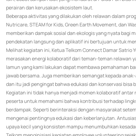
perairan dan kerusakan ekosistem laut.
Beberapa aktivitas yang dilakukan oleh relawan dalam pro
Nutricare, STEAM for Kids, Green Earth Movement, dan W
memberikan dampak sosial dan ekologis yang nyata bagi m
pendekatan langsung dan aplikatif ini bertujuan untuk m
Melihat kegiatan ini, Ketua Telkom Connect Damar Satrio 
merasakan energi kolaboratif dari teman-teman relawan yan
lamun yang kami lakukan dapat membawa pemahaman baru
jawab bersama. Juga memberikan semangat kepada anak-anak
dan itu jadi pengingat bahwa edukasi dan konservasi bisa b
Kegiatan ini tidak hanya menjadi momen kolaboratif antar r
peserta untuk memahami bahwa kontribusi terhadap lingk
berdampak. Seperti berinteraksi dengan masyarakat sete
mengenai pentingnya edukasi dan keberlanjutan. Antusia
upaya kecil yang konsisten mampu menumbuhkan kesadara
Telkom menginisiasi kegiatan employee volunteering seja