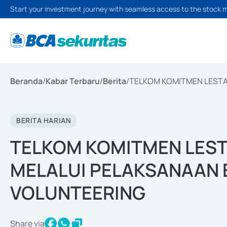
Start your investment journey with seamless access to the stock 
Beranda
/
Kabar Terbaru
/
Berita
/
TELKOM KOMITMEN LESTA
BERITA HARIAN
TELKOM KOMITMEN LES
MELALUI PELAKSANAAN
VOLUNTEERING
Share via