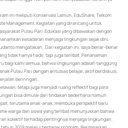
gram ini meliputi Konservasi Lamun, EduShare, Telkom
aste Management. Kegiatan yang dirancang untuk
asyarakat Pulau Pari. Edukasi yang dibawakan dengan
enanamkan kesadaran menjaga lingkungan sejak dini.
Yudanto mengatakan, .Dari kegiatan ini, saya benar-benar
g tidak hanya hadir, tapi juga terlibat. Penanaman
 bagi kami semua, bahwa lingkungan adalah tanggung
 Pulau Pari dengan antusias belajar, aktif berdiskusi,
erjalan beriringan..
elawan, tetapi juga menjadi ruang reflektif bagi para
ungan bisa dimulai dari tindakan sederhana namun
mpat, terutama anak-anak, membuka perspektif baru
sme warga dan siswa yang terlibat menunjukkan bahwa
n kolektif terhadap pentingnya menjaga lingkungan.
k tahun 2019 melalui berbagai program. Berdasarkan