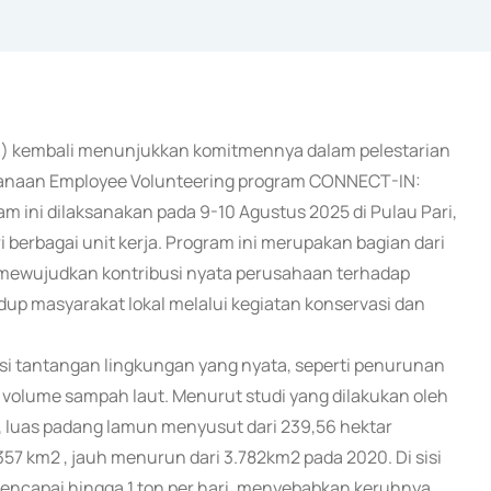
kom) kembali menunjukkan komitmennya dalam pelestarian
sanaan Employee Volunteering program CONNECT-IN:
m ini dilaksanakan pada 9-10 Agustus 2025 di Pulau Pari,
 berbagai unit kerja. Program ini merupakan bagian dari
 mewujudkan kontribusi nyata perusahaan terhadap
idup masyarakat lokal melalui kegiatan konservasi dan
tasi tantangan lingkungan yang nyata, seperti penurunan
 volume sampah laut. Menurut studi yang dilakukan oleh
 luas padang lamun menyusut dari 239,56 hektar
357 km2 , jauh menurun dari 3.782km2 pada 2020. Di sisi
 mencapai hingga 1 ton per hari, menyebabkan keruhnya