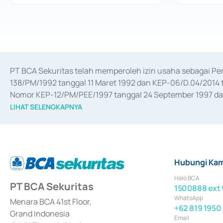
PT BCA Sekuritas telah memperoleh izin usaha sebagai P
138/PM/1992 tanggal 11 Maret 1992 dan KEP-06/D.04/2014 t
Nomor KEP-12/PM/PEE/1997 tanggal 24 September 1997 dan 
merger, akuisisi, divestasi, dan 
join venture
 berdasarkan su
LIHAT SELENGKAPNYA
dari Bank Indonesia antara lain sebagai Perantara Pelaksan
Bank Indonesia sebagai Lembaga Pendukung Penerbitan, Tr
tahun 2018.
Hubungi Kam
Halo BCA
PT BCA Sekuritas
1500888 ext 
WhatsApp
Menara BCA 41st Floor,
+62 819 1950
Grand Indonesia
Email