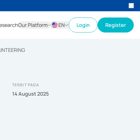
esearch
Our Platform
EN
Login
Register
ID
EN
UNTEERING
TERBIT PADA
14 August 2025