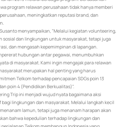
ahwa program relawan perusahaan tidak hanya memberi
 perusahaan, meningkatkan reputasi brand, dan
n.
 Susanto menyampaikan, "Melalui kegiatan volunteering,
sosial dan lingkungan untuk masyarakat, tetapi juga
orasi, dan mengasah kepemimpinan di lapangan.
 mempererat hubungan antar pegawai, menumbuhkan
ta di masyarakat. Kami ingin mengajak para relawan
 masyarakat merupakan hal penting yang harus
 komitmen Telkom terhadap pencapaian SDGs poin 13
an poin 4 (Pendidikan Berkualitas)".
ring Trip ini menjadi wujud nyata bagaimana aksi
bagi lingkungan dan masyarakat. Melalui langkah kecil
a menanam lamun, tetapi juga menanam harapan akan
gaskan bahwa kepedulian terhadap lingkungan dan
ri perjalanan Telkom membangun Indonesia yang