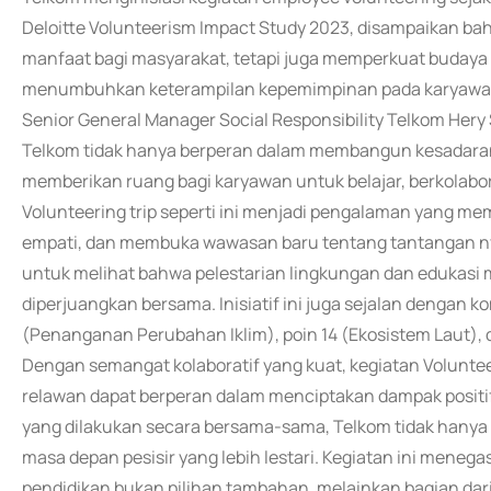
Deloitte Volunteerism Impact Study 2023, disampaikan b
manfaat bagi masyarakat, tetapi juga memperkuat budaya
menumbuhkan keterampilan kepemimpinan pada karyawa
Senior General Manager Social Responsibility Telkom Hery
Telkom tidak hanya berperan dalam membangun kesadaran 
memberikan ruang bagi karyawan untuk belajar, berkolab
Volunteering trip seperti ini menjadi pengalaman yang
empati, dan membuka wawasan baru tentang tantangan nya
untuk melihat bahwa pelestarian lingkungan dan edukasi
diperjuangkan bersama. Inisiatif ini juga sejalan dengan
(Penanganan Perubahan Iklim), poin 14 (Ekosistem Laut), d
Dengan semangat kolaboratif yang kuat, kegiatan Voluntee
relawan dapat berperan dalam menciptakan dampak positif 
yang dilakukan secara bersama-sama, Telkom tidak hany
masa depan pesisir yang lebih lestari. Kegiatan ini mene
pendidikan bukan pilihan tambahan, melainkan bagian da