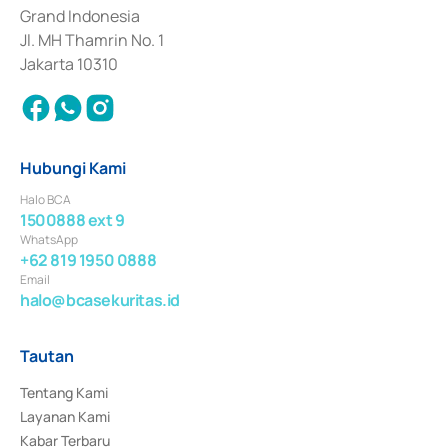
Surat Berharga Komersial yang izinnya diterbitkan pada tahun 2018.
Grand Indonesia
Jl. MH Thamrin No. 1
Jakarta 10310
Hubungi Kami
Halo BCA
1500888 ext 9
WhatsApp
+62 819 1950 0888
Email
halo@bcasekuritas.id
Tautan
Tentang Kami
Layanan Kami
Kabar Terbaru