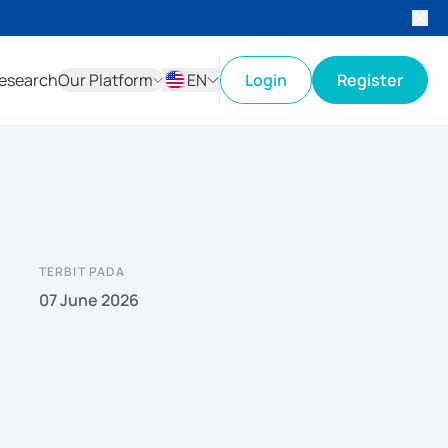
esearch
Our Platform
EN
Login
Register
ID
EN
TERBIT PADA
07 June 2026