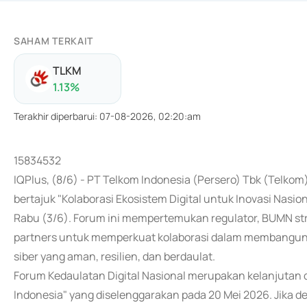
SAHAM TERKAIT
TLKM
1.13
%
Terakhir diperbarui
:
07-08-2026, 02:20:am
15834532
IQPlus, (8/6) - PT Telkom Indonesia (Persero) Tbk (Telko
bertajuk "Kolaborasi Ekosistem Digital untuk Inovasi Nasio
Rabu (3/6). Forum ini mempertemukan regulator, BUMN stra
partners untuk memperkuat kolaborasi dalam membangun fo
siber yang aman, resilien, dan berdaulat.
Forum Kedaulatan Digital Nasional merupakan kelanjutan d
Indonesia" yang diselenggarakan pada 20 Mei 2026. Jika 