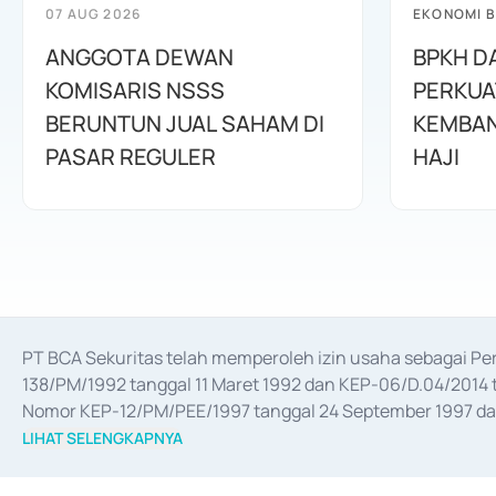
07 AUG 2026
EKONOMI B
ANGGOTA DEWAN
BPKH D
KOMISARIS NSSS
PERKUA
BERUNTUN JUAL SAHAM DI
KEMBAN
PASAR REGULER
HAJI
PT BCA Sekuritas telah memperoleh izin usaha sebagai P
138/PM/1992 tanggal 11 Maret 1992 dan KEP-06/D.04/2014 t
Nomor KEP-12/PM/PEE/1997 tanggal 24 September 1997 dan 
merger, akuisisi, divestasi, dan 
join venture
 berdasarkan su
LIHAT SELENGKAPNYA
dari Bank Indonesia antara lain sebagai Perantara Pelaksan
Bank Indonesia sebagai Lembaga Pendukung Penerbitan, Tr