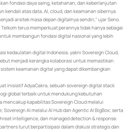
inkan fondasi daya saing, ketahanan, dan keberlanjutan
kendali atas data, AI, cloud, dan keamanan sibernya
menjadi arsitek masa depan digitalnya sendiri," ujar Seno.
Telkom terus memperkuat perannya tidak hanya sebagai
r untuk membangun fondasi digital nasional yang lebih
i kedaulatan digital Indonesia, yakni Sovereign Cloud,
ersebut menjadi kerangka kolaborasi untuk memastikan
an sistem keamanan digital yang dapat dikembangkan
t inisiatif AdyaCakra, sebuah sovereign digital stack
logi global terbaik untuk mendukung kebutuhan
ra mencakup kapabilitas Sovereign Cloud melalui
 Sovereign AI melalui AI Hub dan Agentic AI BigBox; serta
hreat intelligence, dan managed detection & response.
tners turut berpartisipasi dalam diskusi strategis dan