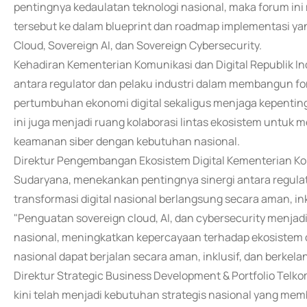
pentingnya kedaulatan teknologi nasional, maka forum in
tersebut ke dalam blueprint dan roadmap implementasi yang
Cloud, Sovereign AI, dan Sovereign Cybersecurity.
Kehadiran Kementerian Komunikasi dan Digital Republik I
antara regulator dan pelaku industri dalam membangun f
pertumbuhan ekonomi digital sekaligus menjaga kepentingan
ini juga menjadi ruang kolaborasi lintas ekosistem untuk
keamanan siber dengan kebutuhan nasional.
Direktur Pengembangan Ekosistem Digital Kementerian Kom
Sudaryana, menekankan pentingnya sinergi antara regulat
transformasi digital nasional berlangsung secara aman, ink
"Penguatan sovereign cloud, AI, dan cybersecurity menja
nasional, meningkatkan kepercayaan terhadap ekosistem di
nasional dapat berjalan secara aman, inklusif, dan berkel
Direktur Strategic Business Development & Portfolio Tel
kini telah menjadi kebutuhan strategis nasional yang memb