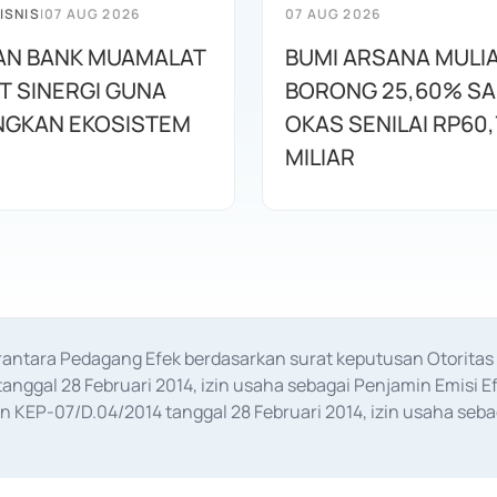
ISNIS
|
07 AUG 2026
07 AUG 2026
AN BANK MUAMALAT
BUMI ARSANA MULI
T SINERGI GUNA
BORONG 25,60% S
GKAN EKOSISTEM
OKAS SENILAI RP60,
MILIAR
erantara Pedagang Efek berdasarkan surat keputusan Otorit
anggal 28 Februari 2014, izin usaha sebagai Penjamin Emisi E
KEP-07/D.04/2014 tanggal 28 Februari 2014, izin usaha sebag
rat keputusan Otoritas Jasa Keuangan Nomor S-67/PM.21/2017 t
aan Transaksi Sertifikat Deposito di Pasar Uang yang izinnya d
ansaksi, serta Penatausahaan dan Penyelesaian Transaksi Sur