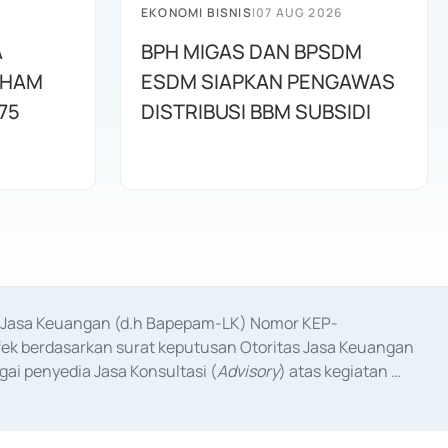
EKONOMI BISNIS
|
07 AUG 2026
A
BPH MIGAS DAN BPSDM
AHAM
ESDM SIAPKAN PENGAWAS
75
DISTRIBUSI BBM SUBSIDI
as Jasa Keuangan (d.h Bapepam-LK) Nomor KEP-
fek berdasarkan surat keputusan Otoritas Jasa Keuangan 
ai penyedia Jasa Konsultasi (
Advisory
) atas kegiatan 
anggal 3 Februari 2017, dan beberapa izin usaha lainnya 
iterbitkan pada tahun 2017 dan izin usaha lainnya dari 
at Berharga Komersial yang izinnya diterbitkan pada 