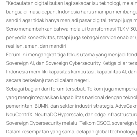
"Kedaulatan digital bukan lagi sekadar isu teknologi, mela
bangsa di masa depan. Indonesia harus mampu membangun 
sendiri agar tidak hanya menjadi pasar digital, tetapi juga 
Seno menambahkan bahwa melalui transformasi TLKM 30, 
penyedia konektivitas, tetapi juga sebagai service enable
resilien, aman, dan mandiri.
Forum ini mengangkat tiga fokus utama yang menjadi fondas
Sovereign AI, dan Sovereign Cybersecurity. Ketiga pilar t
Indonesia memiliki kapasitas komputasi, kapabilitas AI, d
secara berkelanjutan di dalam negeri.
Sebagai bagian dari forum tersebut, Telkom juga memperkua
yang mengintegrasikan kapabilitas nasional dengan tekno
pemerintah, BUMN, dan sektor industri strategis. AdyaCak
NeuCentrIX, NeutraDC Hyperscale, dan edge infrastructure;
Sovereign Cybersecurity melalui Telkom CSOC, sovereign t
Dalam kesempatan yang sama, delapan global technology par