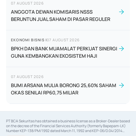
07 AUGUST 2026
ANGGOTA DEWAN KOMISARIS NSSS
BERUNTUN JUAL SAHAM DI PASAR REGULER
EKONOMI BISNIS
|
07 AUGUST 2026
BPKH DAN BANK MUAMALAT PERKUAT SINERGI
GUNA KEMBANGKAN EKOSISTEM HAJI
07 AUGUST 2026
BUMI ARSANA MULIA BORONG 25,60% SAHAM
OKAS SENILAI RP60,75 MILIAR
PT BCA Sekuritas has obtained a business license as a Broker-Dealer based
on the decree of the Financial Services Authority (formerly Bapepam-LK)
Number KEP-138/PM/1992 dated March 11, 1992 and KEP-06/D.04/2014
dated February 28, 2014, a business license as an Underwriter based on the