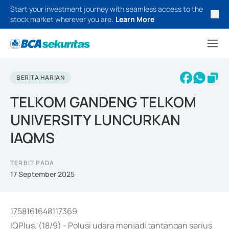
Start your investment journey with seamless access to the
stock market wherever you are.
Learn More
BERITA HARIAN
TELKOM GANDENG TELKOM
UNIVERSITY LUNCURKAN
IAQMS
TERBIT PADA
17 September 2025
1758161648117369
IQPlus, (18/9) - Polusi udara menjadi tantangan serius