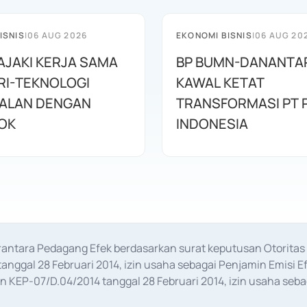
ISNIS
|
06 AUG 2026
EKONOMI BISNIS
|
06 AUG 20
JAJAKI KERJA SAMA
BP BUMN-DANANTA
RI-TEKNOLOGI
KAWAL KETAT
ALAN DENGAN
TRANSFORMASI PT 
OK
INDONESIA
erantara Pedagang Efek berdasarkan surat keputusan Otorit
anggal 28 Februari 2014, izin usaha sebagai Penjamin Emisi E
KEP-07/D.04/2014 tanggal 28 Februari 2014, izin usaha sebag
rat keputusan Otoritas Jasa Keuangan Nomor S-67/PM.21/2017 t