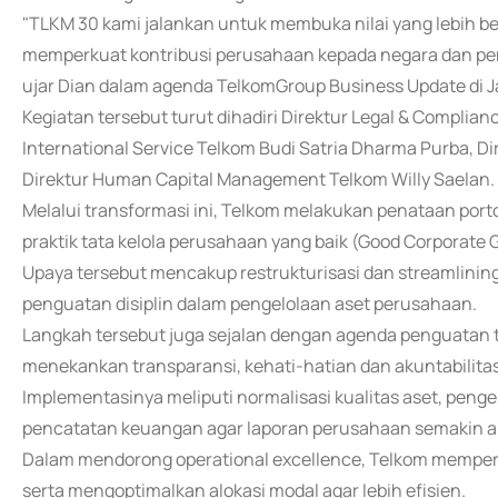
"TLKM 30 kami jalankan untuk membuka nilai yang lebih bes
memperkuat kontribusi perusahaan kepada negara dan pem
ujar Dian dalam agenda TelkomGroup Business Update di Ja
Kegiatan tersebut turut dihadiri Direktur Legal & Complia
International Service Telkom Budi Satria Dharma Purba, Di
Direktur Human Capital Management Telkom Willy Saelan.
Melalui transformasi ini, Telkom melakukan penataan porto
praktik tata kelola perusahaan yang baik (Good Corporat
Upaya tersebut mencakup restrukturisasi dan streamlining
penguatan disiplin dalam pengelolaan aset perusahaan.
Langkah tersebut juga sejalan dengan agenda penguatan t
menekankan transparansi, kehati-hatian dan akuntabilita
Implementasinya meliputi normalisasi kualitas aset, penge
pencatatan keuangan agar laporan perusahaan semakin ak
Dalam mendorong operational excellence, Telkom memperkua
serta mengoptimalkan alokasi modal agar lebih efisien.