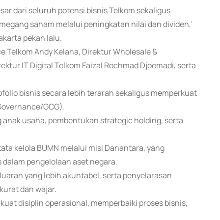
ar dari seluruh potensi bisnis Telkom sekaligus
egang saham melalui peningkatan nilai dan dividen,'
karta pekan lalu.
nce Telkom Andy Kelana, Direktur Wholesale &
rektur IT Digital Telkom Faizal Rochmad Djoemadi, serta
folio bisnis secara lebih terarah sekaligus memperkuat
e Governance/GCG).
 anak usaha, pembentukan strategic holding, serta
ata kelola BUMN melalui misi Danantara, yang
s dalam pengelolaan aset negara.
luaran yang lebih akuntabel, serta penyelarasan
urat dan wajar.
t disiplin operasional, memperbaiki proses bisnis,