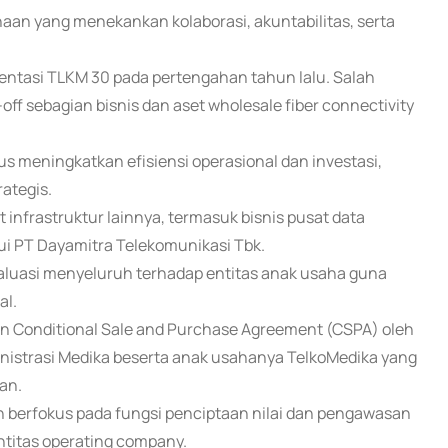
aan yang menekankan kolaborasi, akuntabilitas, serta
mentasi TLKM 30 pada pertengahan tahun lalu. Salah
ff sebagian bisnis dan aset wholesale fiber connectivity
us meningkatkan efisiensi operasional dan investasi,
ategis.
t infrastruktur lainnya, termasuk bisnis pusat data
ui PT Dayamitra Telekomunikasi Tbk.
evaluasi menyeluruh terhadap entitas anak usaha guna
al.
n Conditional Sale and Purchase Agreement (CSPA) oleh
nistrasi Medika beserta anak usahanya TelkoMedika yang
tan.
an berfokus pada fungsi penciptaan nilai dan pengawasan
entitas operating company.