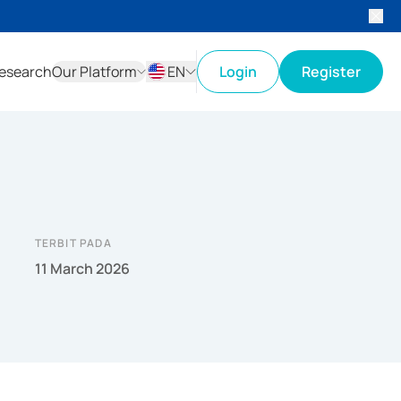
esearch
Our Platform
EN
Login
Register
ID
EN
TERBIT PADA
11 March 2026