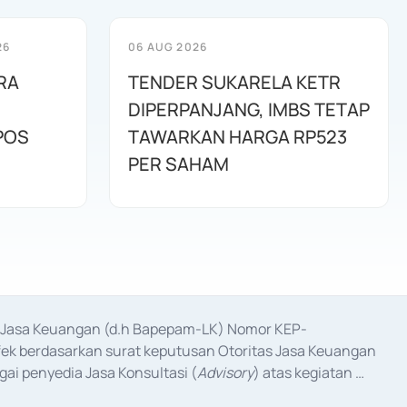
26
06 AUG 2026
RA
TENDER SUKARELA KETR
DIPERPANJANG, IMBS TETAP
POS
TAWARKAN HARGA RP523
PER SAHAM
as Jasa Keuangan (d.h Bapepam-LK) Nomor KEP-
fek berdasarkan surat keputusan Otoritas Jasa Keuangan 
ai penyedia Jasa Konsultasi (
Advisory
) atas kegiatan 
anggal 3 Februari 2017, dan beberapa izin usaha lainnya 