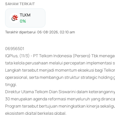
SAHAM TERKAIT
TLKM
0
%
Terakhir diperbarui
:
06-08-2026, 02:10:am
06956501
IQPlus, (11/3) - PT Telkom Indonesia (Persero) Tbk men
tata kelola perusahaan melalui percepatan implementasi s
Langkah tersebut menjadi momentum eksekusi bagi Telkom 
operasional, serta membangun struktur strategic holding
tinggi.
Direktur Utama Telkom Dian Siswarini dalam keterangann
30 merupakan agenda reformasi menyeluruh yang diranca
Program tersebut bertujuan meningkatkan kinerja sekalig
ekosistem digital berkelas global.