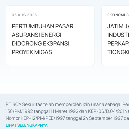
06 AUG 2026
EKONOMI B
PERTUMBUHAN PASAR
JATIM 
ASURANSI ENERGI
INDUST
DIDORONG EKSPANSI
PERKAP
PROYEK MIGAS
TIONGK
PT BCA Sekuritas telah memperoleh izin usaha sebagai P
138/PM/1992 tanggal 11 Maret 1992 dan KEP-06/D.04/2014 t
Nomor KEP-12/PM/PEE/1997 tanggal 24 September 1997 dan 
merger, akuisisi, divestasi, dan 
join venture
 berdasarkan su
LIHAT SELENGKAPNYA