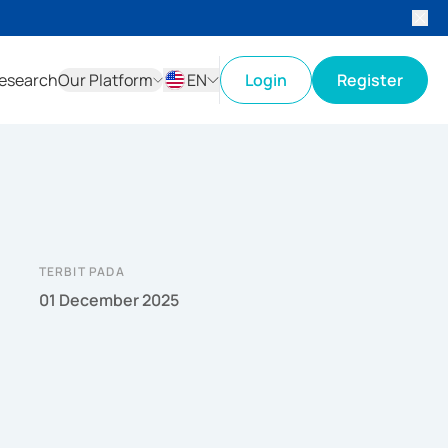
esearch
Our Platform
EN
Login
Register
ID
EN
TERBIT PADA
01 December 2025