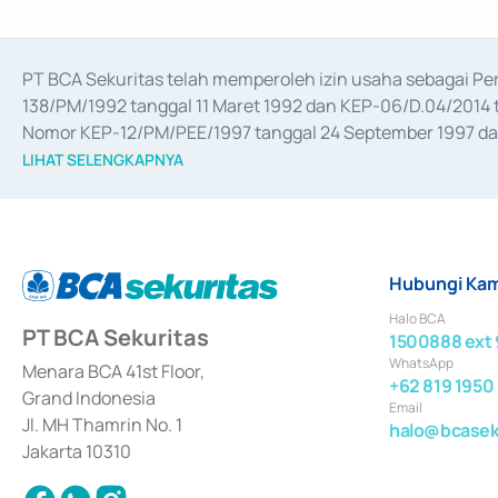
PT BCA Sekuritas telah memperoleh izin usaha sebagai P
138/PM/1992 tanggal 11 Maret 1992 dan KEP-06/D.04/2014 t
Nomor KEP-12/PM/PEE/1997 tanggal 24 September 1997 dan 
merger, akuisisi, divestasi, dan 
join venture
 berdasarkan su
LIHAT SELENGKAPNYA
dari Bank Indonesia antara lain sebagai Perantara Pelaksan
Bank Indonesia sebagai Lembaga Pendukung Penerbitan, Tr
tahun 2018.
Hubungi Kam
Halo BCA
PT BCA Sekuritas
1500888 ext 
WhatsApp
Menara BCA 41st Floor,
+62 819 1950
Grand Indonesia
Email
Jl. MH Thamrin No. 1
halo@bcaseku
Jakarta 10310