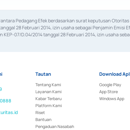
erantara Pedagang Efek berdasarkan surat keputusan Otorit
anggal 28 Februari 2014, izin usaha sebagai Penjamin Emisi E
KEP-07/D.04/2014 tanggal 28 Februari 2014, izin usaha sebag
rat keputusan Otoritas Jasa Keuangan Nomor S-67/PM.21/2017 t
aan Transaksi Sertifikat Deposito di Pasar Uang yang izinnya d
ansaksi, serta Penatausahaan dan Penyelesaian Transaksi Sur
i
Tautan
Download Apl
Tentang Kami
Google Play
9
Layanan Kami
App Store
Kabar Terbaru
Windows App
 0888
Platform Kami
ritas.id
Riset
Bantuan
Pengaduan Nasabah