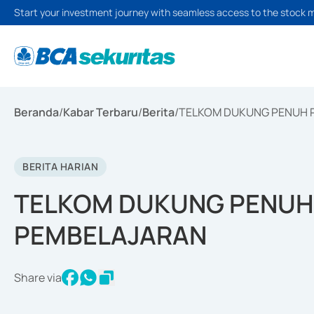
Start your investment journey with seamless access to the stock 
Beranda
/
Kabar Terbaru
/
Berita
/
TELKOM DUKUNG PENUH P
BERITA HARIAN
TELKOM DUKUNG PENUH 
PEMBELAJARAN
Share via