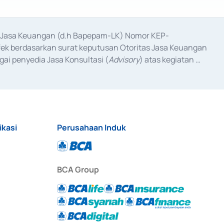
as Jasa Keuangan (d.h Bapepam-LK) Nomor KEP-
fek berdasarkan surat keputusan Otoritas Jasa Keuangan 
ai penyedia Jasa Konsultasi (
Advisory
) atas kegiatan 
anggal 3 Februari 2017, dan beberapa izin usaha lainnya 
iterbitkan pada tahun 2017 dan izin usaha lainnya dari 
at Berharga Komersial yang izinnya diterbitkan pada 
ikasi
Perusahaan Induk
BCA Group