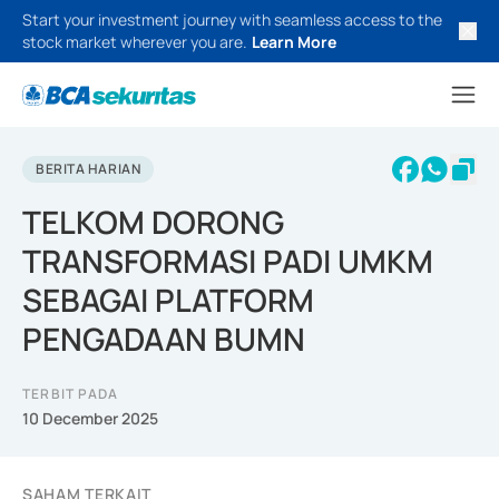
Start your investment journey with seamless access to the
stock market wherever you are.
Learn More
BERITA HARIAN
TELKOM DORONG
TRANSFORMASI PADI UMKM
SEBAGAI PLATFORM
PENGADAAN BUMN
TERBIT PADA
10 December 2025
SAHAM TERKAIT