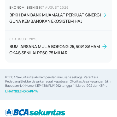
EKONOMI BISNIS
|
07 AUGUST 2026
BPKH DAN BANK MUAMALAT PERKUAT SINERGI
GUNA KEMBANGKAN EKOSISTEM HAJI
07 AUGUST 2026
BUMI ARSANA MULIA BORONG 25,60% SAHAM
OKAS SENILAI RP60,75 MILIAR
PT BCA Sekuritas telah memperoleh izin usaha sebagai Perantara 
Pedagang Efek berdasarkan surat keputusan Otoritas Jasa Keuangan (d.h 
Bapepam-LK) Nomor KEP-138/PM/1992 tanggal 11 Maret 1992 dan KEP-
06/D.04/2014 tanggal 28 Februari 2014, izin usaha sebagai Penjamin Emisi 
LIHAT SELENGKAPNYA
Efek berdasarkan surat keputusan Otoritas Jasa Keuangan Nomor KEP-
12/PM/PEE/1997 tanggal 24 September 1997 dan KEP-07/D.04/2014 
tanggal 28 Februari 2014, izin usaha sebagai penyedia Jasa Konsultasi 
(
Advisory
) atas kegiatan merger, akuisisi, divestasi, dan 
join venture
berdasarkan surat keputusan Otoritas Jasa Keuangan Nomor S-
67/PM.21/2017 tanggal 3 Februari 2017, dan beberapa izin usaha lainnya 