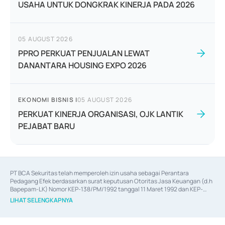
USAHA UNTUK DONGKRAK KINERJA PADA 2026
05 AUGUST 2026
PPRO PERKUAT PENJUALAN LEWAT
DANANTARA HOUSING EXPO 2026
EKONOMI BISNIS
|
05 AUGUST 2026
PERKUAT KINERJA ORGANISASI, OJK LANTIK
PEJABAT BARU
PT BCA Sekuritas telah memperoleh izin usaha sebagai Perantara 
Pedagang Efek berdasarkan surat keputusan Otoritas Jasa Keuangan (d.h 
Bapepam-LK) Nomor KEP-138/PM/1992 tanggal 11 Maret 1992 dan KEP-
06/D.04/2014 tanggal 28 Februari 2014, izin usaha sebagai Penjamin Emisi 
LIHAT SELENGKAPNYA
Efek berdasarkan surat keputusan Otoritas Jasa Keuangan Nomor KEP-
12/PM/PEE/1997 tanggal 24 September 1997 dan KEP-07/D.04/2014 
tanggal 28 Februari 2014, izin usaha sebagai penyedia Jasa Konsultasi 