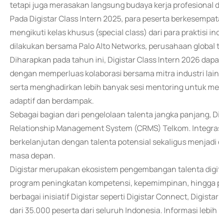
tetapi juga merasakan langsung budaya kerja profesional d
Pada Digistar Class Intern 2025, para peserta berkesemp
mengikuti kelas khusus (special class) dari para praktisi in
dilakukan bersama Palo Alto Networks, perusahaan global 
Diharapkan pada tahun ini, Digistar Class Intern 2026 da
dengan memperluas kolaborasi bersama mitra industri lai
serta menghadirkan lebih banyak sesi mentoring untuk memb
adaptif dan berdampak.
Sebagai bagian dari pengelolaan talenta jangka panjang, D
Relationship Management System (CRMS) Telkom. Integ
berkelanjutan dengan talenta potensial sekaligus menjadi
masa depan.
Digistar merupakan ekosistem pengembangan talenta digit
program peningkatan kompetensi, kepemimpinan, hingga p
berbagai inisiatif Digistar seperti Digistar Connect, Digis
dari 35.000 peserta dari seluruh Indonesia. Informasi lebi