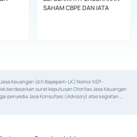
SAHAM CBPE DAN IATA
as Jasa Keuangan (d.h Bapepam-LK) Nomor KEP-
fek berdasarkan surat keputusan Otoritas Jasa Keuangan 
ai penyedia Jasa Konsultasi (
Advisory
) atas kegiatan 
anggal 3 Februari 2017, dan beberapa izin usaha lainnya 
iterbitkan pada tahun 2017 dan izin usaha lainnya dari 
at Berharga Komersial yang izinnya diterbitkan pada 