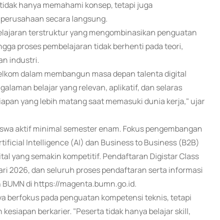
tidak hanya memahami konsep, tetapi juga
l perusahaan secara langsung.
elajaran terstruktur yang mengombinasikan penguatan
ingga proses pembelajaran tidak berhenti pada teori,
n industri.
Telkom dalam membangun masa depan talenta digital
laman belajar yang relevan, aplikatif, dan selaras
iapan yang lebih matang saat memasuki dunia kerja," ujar
.
asiswa aktif minimal semester enam. Fokus pengembangan
ificial Intelligence (AI) dan Business to Business (B2B)
tal yang semakin kompetitif. Pendaftaran Digistar Class
ari 2026, dan seluruh proses pendaftaran serta informasi
n BUMN di https://magenta.bumn.go.id.
ya berfokus pada penguatan kompetensi teknis, tetapi
kesiapan berkarier. "Peserta tidak hanya belajar skill,