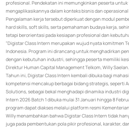
profesional. Pendekatan ini memungkinkan peserta untuk 
mengaplikasikannya dalam konteks bisnis dan operasiona
Pengalaman kerja tersebut diperkuat dengan modul pemb
hard skills, soft skills, serta pemahaman budaya kerja, seh
tetapi berorientasi pada kesiapan profesional dan kebutuha
"Digistar Class Intern merupakan wujud nyata komitmen 
Indonesia. Program ini dirancang untuk menghadirkan penga
dengan kebutuhan industri, sehingga peserta memiliki kes
Direktur Human Capital Management Telkom, Willy Saelan
Tahun ini, Digistar Class Intern kembali dibuka bagi mah
kompetensi mencakup berbagai bidang strategis, seperti Art
Solutions, sebagai bekal menghadapi dinamika industri digi
Intern 2026 Batch 1 dibuka mulai 31 Januari hingga 8 Febru
program dapat diakses melalui platform resmi Kementeria
Willy menambahkan bahwa Digistar Class Intern tidak han
juga pada pembentukan pola pikir profesional, karakter, dan 