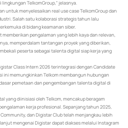
i lingkungan TelkomGroup," jelasnya.
atan untuk menyelesaikan real use case TelkomGroup dan
dustri. Salah satu kolaborasi strategis tahun lalu
terkemuka di bidang keamanan siber.
pat memberikan pengalaman yang lebih kaya dan relevan,
nnya, memperdalam tantangan proyek yang diberikan,
ekali peserta sebagai talenta digital siap kerja yang
igistar Class Intern 2026 terintegrasi dengan Candidate
rasi ini memungkinkan Telkom membangun hubungan
 dasar pemetaan dan pengembangan talenta digital di
al yang diinisiasi oleh Telkom, mencakup beragam
engalaman kerja profesional. Sepanjang tahun 2025,
tar Community, dan Digistar Club telah menjangkau lebih
h lanjut mengenai Digistar dapat diakses melalui Instagram