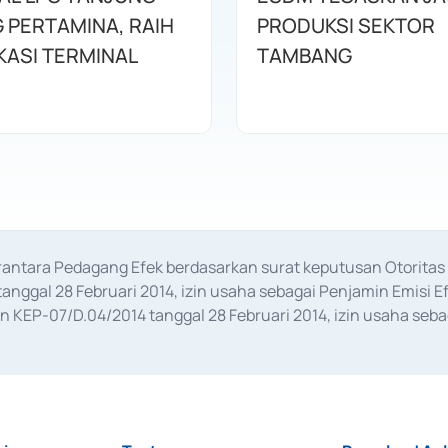
 PERTAMINA, RAIH
PRODUKSI SEKTOR
KASI TERMINAL
TAMBANG
erantara Pedagang Efek berdasarkan surat keputusan Otorit
anggal 28 Februari 2014, izin usaha sebagai Penjamin Emisi E
KEP-07/D.04/2014 tanggal 28 Februari 2014, izin usaha sebag
rat keputusan Otoritas Jasa Keuangan Nomor S-67/PM.21/2017 t
aan Transaksi Sertifikat Deposito di Pasar Uang yang izinnya d
ansaksi, serta Penatausahaan dan Penyelesaian Transaksi Sur