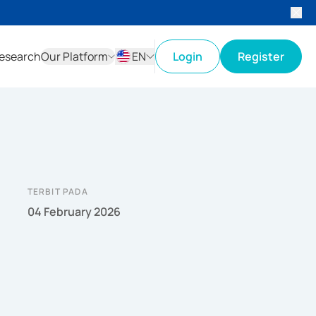
esearch
Our Platform
EN
Login
Register
ID
EN
TERBIT PADA
04 February 2026