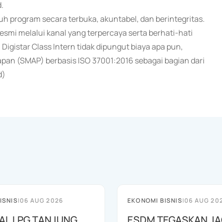
.
 program secara terbuka, akuntabel, dan berintegritas.
smi melalui kanal yang terpercaya serta berhati-hati
igistar Class Intern tidak dipungut biaya apa pun,
an (SMAP) berbasis ISO 37001:2016 sebagai bagian dari
d)
ISNIS
|
06 AUG 2026
EKONOMI BISNIS
|
06 AUG 20
AL LPG TANJUNG
ESDM TEGASKAN J