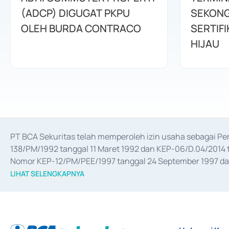
(ADCP) DIGUGAT PKPU
SEKONG
OLEH BURDA CONTRACO
SERTIFI
HIJAU
PT BCA Sekuritas telah memperoleh izin usaha sebagai P
138/PM/1992 tanggal 11 Maret 1992 dan KEP-06/D.04/2014 t
Nomor KEP-12/PM/PEE/1997 tanggal 24 September 1997 dan 
merger, akuisisi, divestasi, dan 
join venture
 berdasarkan su
LIHAT SELENGKAPNYA
dari Bank Indonesia antara lain sebagai Perantara Pelaksan
Bank Indonesia sebagai Lembaga Pendukung Penerbitan, Tr
tahun 2018.