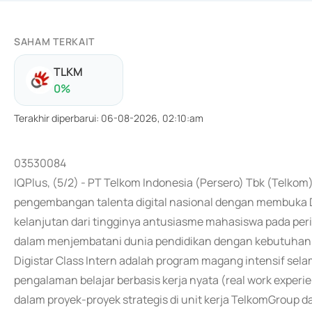
SAHAM TERKAIT
TLKM
0
%
Terakhir diperbarui
:
06-08-2026, 02:10:am
03530084
IQPlus, (5/2) - PT Telkom Indonesia (Persero) Tbk (Telk
pengembangan talenta digital nasional dengan membuka Di
kelanjutan dari tingginya antusiasme mahasiswa pada per
dalam menjembatani dunia pendidikan dengan kebutuhan in
Digistar Class Intern adalah program magang intensif se
pengalaman belajar berbasis kerja nyata (real work experie
dalam proyek-proyek strategis di unit kerja TelkomGroup