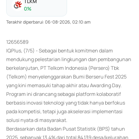
TLKM
0
%
Terakhir diperbarui
:
06-08-2026, 02:10:am
12656589
IQPlus, (7/5) - Sebagai bentuk komitmen dalam
mendukung pelestarian lingkungan dan pembangunan
berkelanjutan, PT Telkom Indonesia (Persero) Tbk
(Telkom) menyelenggarakan Bumi Berseru Fest 2025
yang kini memasuki tahap akhir atau Awarding Day.
Program ini dirancang sebagai platform kolaboratif
berbasis inovasi teknologi yang tidak hanya berfokus
pada kompetisi, tetapi juga akselerasi implementasi
solusi nyata di masyarakat.
Berdasarkan data Badan Pusat Statistik (BPS) tahun
2025, sebanyak 13,4% dari total 84.139 desa/kelurahan