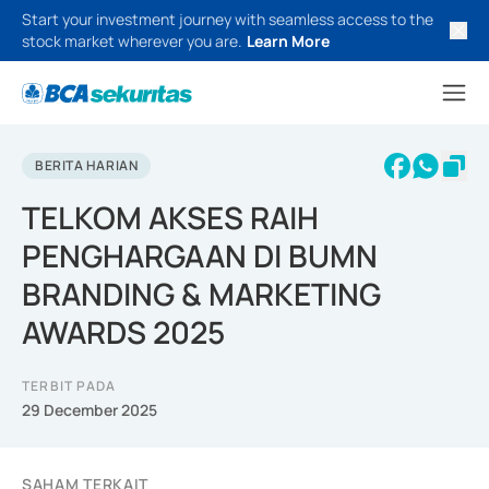
Start your investment journey with seamless access to the
stock market wherever you are.
Learn More
BERITA HARIAN
TELKOM AKSES RAIH
PENGHARGAAN DI BUMN
BRANDING & MARKETING
AWARDS 2025
TERBIT PADA
29 December 2025
SAHAM TERKAIT