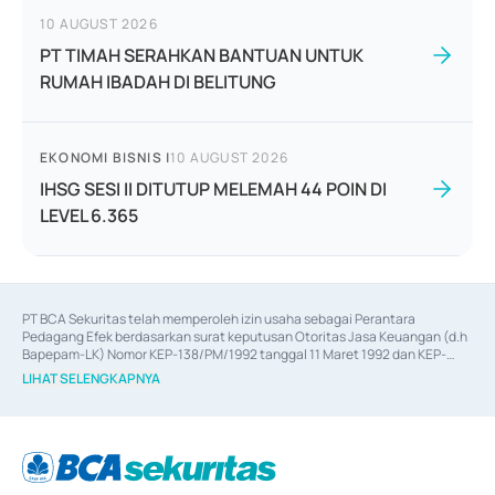
10 AUGUST 2026
PT TIMAH SERAHKAN BANTUAN UNTUK
RUMAH IBADAH DI BELITUNG
EKONOMI BISNIS
|
10 AUGUST 2026
IHSG SESI II DITUTUP MELEMAH 44 POIN DI
LEVEL 6.365
PT BCA Sekuritas telah memperoleh izin usaha sebagai Perantara 
Pedagang Efek berdasarkan surat keputusan Otoritas Jasa Keuangan (d.h 
Bapepam-LK) Nomor KEP-138/PM/1992 tanggal 11 Maret 1992 dan KEP-
06/D.04/2014 tanggal 28 Februari 2014, izin usaha sebagai Penjamin Emisi 
LIHAT SELENGKAPNYA
Efek berdasarkan surat keputusan Otoritas Jasa Keuangan Nomor KEP-
12/PM/PEE/1997 tanggal 24 September 1997 dan KEP-07/D.04/2014 
tanggal 28 Februari 2014, izin usaha sebagai penyedia Jasa Konsultasi 
(
Advisory
) atas kegiatan merger, akuisisi, divestasi, dan 
join venture
berdasarkan surat keputusan Otoritas Jasa Keuangan Nomor S-
67/PM.21/2017 tanggal 3 Februari 2017, dan beberapa izin usaha lainnya 