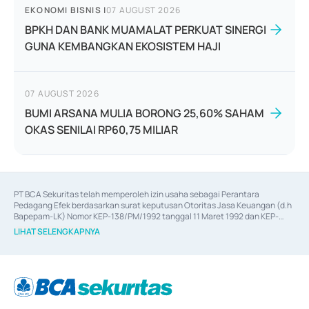
EKONOMI BISNIS
|
07 AUGUST 2026
BPKH DAN BANK MUAMALAT PERKUAT SINERGI
GUNA KEMBANGKAN EKOSISTEM HAJI
07 AUGUST 2026
BUMI ARSANA MULIA BORONG 25,60% SAHAM
OKAS SENILAI RP60,75 MILIAR
PT BCA Sekuritas telah memperoleh izin usaha sebagai Perantara 
Pedagang Efek berdasarkan surat keputusan Otoritas Jasa Keuangan (d.h 
Bapepam-LK) Nomor KEP-138/PM/1992 tanggal 11 Maret 1992 dan KEP-
06/D.04/2014 tanggal 28 Februari 2014, izin usaha sebagai Penjamin Emisi 
LIHAT SELENGKAPNYA
Efek berdasarkan surat keputusan Otoritas Jasa Keuangan Nomor KEP-
12/PM/PEE/1997 tanggal 24 September 1997 dan KEP-07/D.04/2014 
tanggal 28 Februari 2014, izin usaha sebagai penyedia Jasa Konsultasi 
(
Advisory
) atas kegiatan merger, akuisisi, divestasi, dan 
join venture
berdasarkan surat keputusan Otoritas Jasa Keuangan Nomor S-
67/PM.21/2017 tanggal 3 Februari 2017, dan beberapa izin usaha lainnya 
dari Bank Indonesia antara lain sebagai Perantara Pelaksanaan Transaksi 