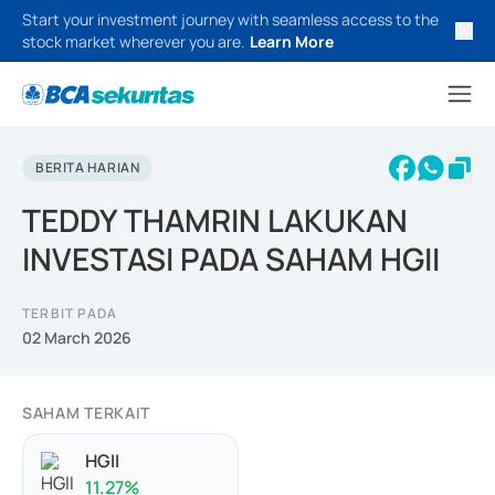
Start your investment journey with seamless access to the
stock market wherever you are.
Learn More
BERITA HARIAN
TEDDY THAMRIN LAKUKAN
INVESTASI PADA SAHAM HGII
TERBIT PADA
02 March 2026
SAHAM TERKAIT
HGII
11.27
%