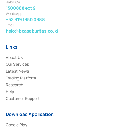
Halo BCA
1500888 ext 9
WhatsApp
+62 819 1950 0888
Email
halo@bcasekuritas.co.id
Links
About Us
Our Services
Latest News
Trading Platform
Research
Help
Customer Support
Download Application
Google Play