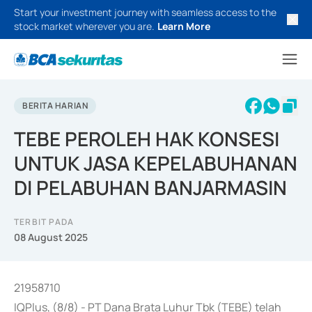
Start your investment journey with seamless access to the
stock market wherever you are.
Learn More
BERITA HARIAN
TEBE PEROLEH HAK KONSESI
UNTUK JASA KEPELABUHANAN
DI PELABUHAN BANJARMASIN
TERBIT PADA
08 August 2025
21958710
IQPlus, (8/8) - PT Dana Brata Luhur Tbk (TEBE) telah