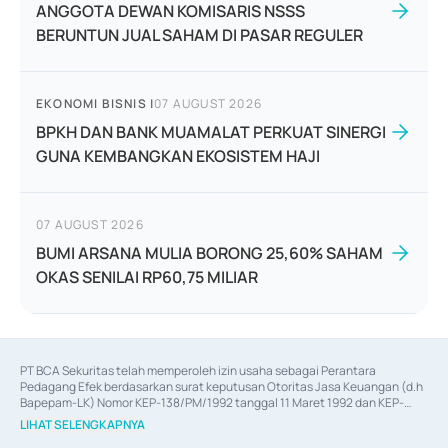
ANGGOTA DEWAN KOMISARIS NSSS
BERUNTUN JUAL SAHAM DI PASAR REGULER
EKONOMI BISNIS
|
07 AUGUST 2026
BPKH DAN BANK MUAMALAT PERKUAT SINERGI
GUNA KEMBANGKAN EKOSISTEM HAJI
07 AUGUST 2026
BUMI ARSANA MULIA BORONG 25,60% SAHAM
OKAS SENILAI RP60,75 MILIAR
PT BCA Sekuritas telah memperoleh izin usaha sebagai Perantara 
Pedagang Efek berdasarkan surat keputusan Otoritas Jasa Keuangan (d.h 
Bapepam-LK) Nomor KEP-138/PM/1992 tanggal 11 Maret 1992 dan KEP-
06/D.04/2014 tanggal 28 Februari 2014, izin usaha sebagai Penjamin Emisi 
LIHAT SELENGKAPNYA
Efek berdasarkan surat keputusan Otoritas Jasa Keuangan Nomor KEP-