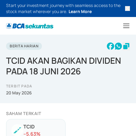
Start your investment journey with seamless access to the
stock market wherever you are.
Learn More
BERITA HARIAN
TCID AKAN BAGIKAN DIVIDEN
PADA 18 JUNI 2026
TERBIT PADA
20 May 2026
SAHAM TERKAIT
TCID
-
-5.63
%