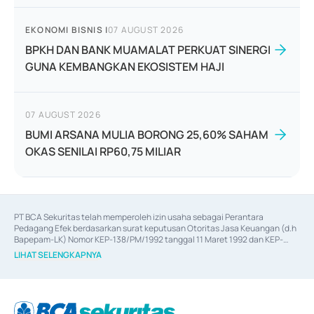
EKONOMI BISNIS
|
07 AUGUST 2026
BPKH DAN BANK MUAMALAT PERKUAT SINERGI
GUNA KEMBANGKAN EKOSISTEM HAJI
07 AUGUST 2026
BUMI ARSANA MULIA BORONG 25,60% SAHAM
OKAS SENILAI RP60,75 MILIAR
PT BCA Sekuritas telah memperoleh izin usaha sebagai Perantara 
Pedagang Efek berdasarkan surat keputusan Otoritas Jasa Keuangan (d.h 
Bapepam-LK) Nomor KEP-138/PM/1992 tanggal 11 Maret 1992 dan KEP-
06/D.04/2014 tanggal 28 Februari 2014, izin usaha sebagai Penjamin Emisi 
LIHAT SELENGKAPNYA
Efek berdasarkan surat keputusan Otoritas Jasa Keuangan Nomor KEP-
12/PM/PEE/1997 tanggal 24 September 1997 dan KEP-07/D.04/2014 
tanggal 28 Februari 2014, izin usaha sebagai penyedia Jasa Konsultasi 
(
Advisory
) atas kegiatan merger, akuisisi, divestasi, dan 
join venture
berdasarkan surat keputusan Otoritas Jasa Keuangan Nomor S-