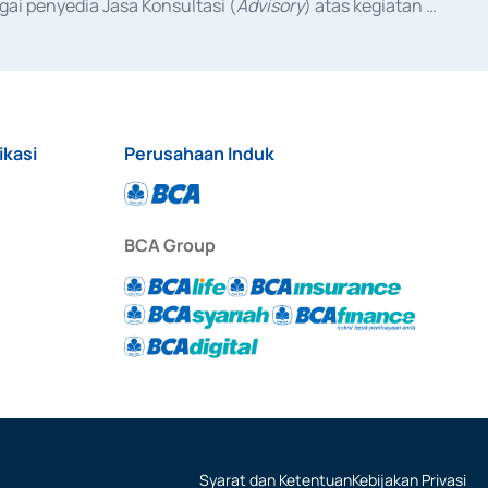
ai penyedia Jasa Konsultasi (
Advisory
) atas kegiatan 
anggal 3 Februari 2017, dan beberapa izin usaha lainnya 
iterbitkan pada tahun 2017 dan izin usaha lainnya dari 
at Berharga Komersial yang izinnya diterbitkan pada 
ikasi
Perusahaan Induk
BCA Group
Syarat dan Ketentuan
Kebijakan Privasi