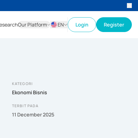
esearch
Our Platform
EN
Login
Register
ID
EN
KATEGORI
Ekonomi Bisnis
TERBIT PADA
11 December 2025