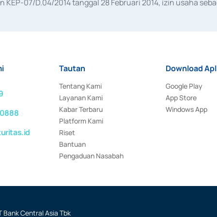
KEP-07/D.04/2014 tanggal 28 Februari 2014, izin usaha sebag
rat keputusan Otoritas Jasa Keuangan Nomor S-67/PM.21/2017 t
aan Transaksi Sertifikat Deposito di Pasar Uang yang izinnya d
ansaksi, serta Penatausahaan dan Penyelesaian Transaksi Sur
i
Tautan
Download Apl
Tentang Kami
Google Play
9
Layanan Kami
App Store
Kabar Terbaru
Windows App
 0888
Platform Kami
ritas.id
Riset
Bantuan
Pengaduan Nasabah
 Bank Central Asia Tbk