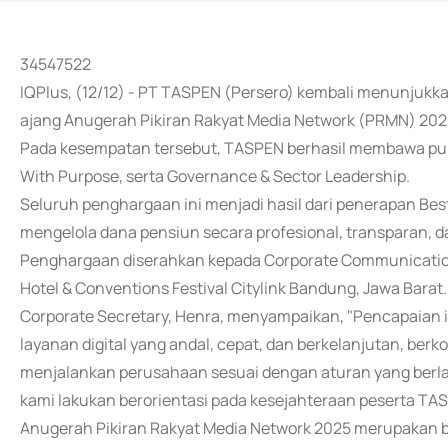
34547522
IQPlus, (12/12) - PT TASPEN (Persero) kembali menunjukka
ajang Anugerah Pikiran Rakyat Media Network (PRMN) 202
Pada kesempatan tersebut, TASPEN berhasil membawa pul
With Purpose, serta Governance & Sector Leadership.
Seluruh penghargaan ini menjadi hasil dari penerapan Be
mengelola dana pensiun secara profesional, transparan, d
Penghargaan diserahkan kepada Corporate Communications
Hotel & Conventions Festival Citylink Bandung, Jawa Barat.
Corporate Secretary, Henra, menyampaikan, "Pencapaian 
layanan digital yang andal, cepat, dan berkelanjutan, be
menjalankan perusahaan sesuai dengan aturan yang berlaku
kami lakukan berorientasi pada kesejahteraan peserta T
Anugerah Pikiran Rakyat Media Network 2025 merupakan b