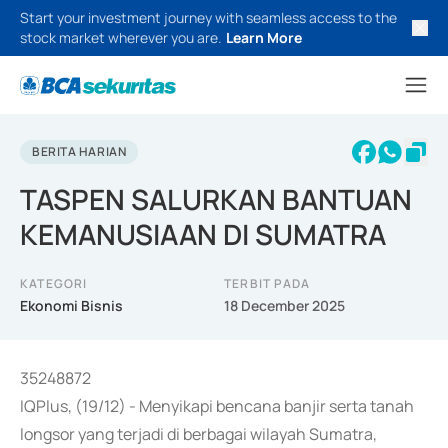
Start your investment journey with seamless access to the
stock market wherever you are.
Learn More
BERITA HARIAN
TASPEN SALURKAN BANTUAN
KEMANUSIAAN DI SUMATRA
KATEGORI
TERBIT PADA
Ekonomi Bisnis
18 December 2025
35248872
IQPlus, (19/12) - Menyikapi bencana banjir serta tanah
longsor yang terjadi di berbagai wilayah Sumatra,