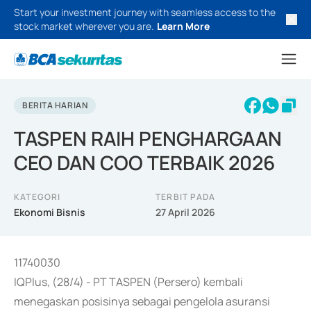
Start your investment journey with seamless access to the
stock market wherever you are.
Learn More
BERITA HARIAN
TASPEN RAIH PENGHARGAAN
CEO DAN COO TERBAIK 2026
KATEGORI
TERBIT PADA
Ekonomi Bisnis
27 April 2026
11740030
IQPlus, (28/4) - PT TASPEN (Persero) kembali
menegaskan posisinya sebagai pengelola asuransi