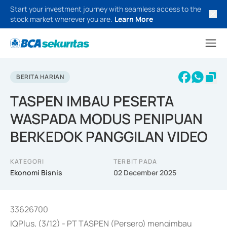
Start your investment journey with seamless access to the
stock market wherever you are.
Learn More
BERITA HARIAN
TASPEN IMBAU PESERTA
WASPADA MODUS PENIPUAN
BERKEDOK PANGGILAN VIDEO
KATEGORI
TERBIT PADA
Ekonomi Bisnis
02 December 2025
33626700
IQPlus, (3/12) - PT TASPEN (Persero) mengimbau