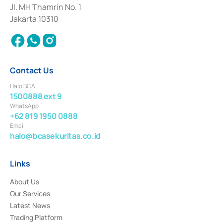
Institution for the Issuance, Transaction, and Administration and
Jl. MH Thamrin No. 1
Settlement of Commercial Paper Transactions whose license was issued in
Jakarta 10310
2018.
Contact Us
Halo BCA
1500888 ext 9
WhatsApp
+62 819 1950 0888
Email
halo@bcasekuritas.co.id
Links
About Us
Our Services
Latest News
Trading Platform