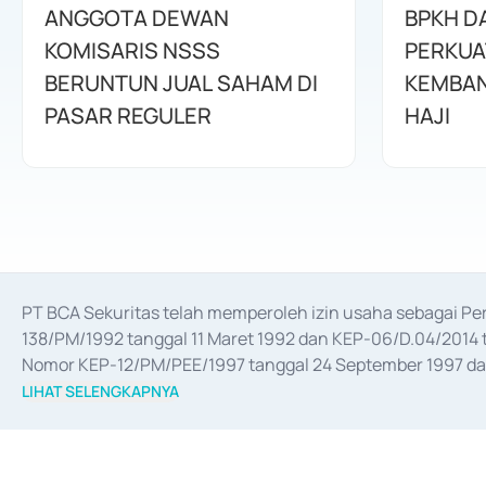
ANGGOTA DEWAN
BPKH D
KOMISARIS NSSS
PERKUA
BERUNTUN JUAL SAHAM DI
KEMBAN
PASAR REGULER
HAJI
PT BCA Sekuritas telah memperoleh izin usaha sebagai P
138/PM/1992 tanggal 11 Maret 1992 dan KEP-06/D.04/2014 t
Nomor KEP-12/PM/PEE/1997 tanggal 24 September 1997 dan 
merger, akuisisi, divestasi, dan 
join venture
 berdasarkan su
LIHAT SELENGKAPNYA
dari Bank Indonesia antara lain sebagai Perantara Pelaksan
Bank Indonesia sebagai Lembaga Pendukung Penerbitan, Tr
tahun 2018.