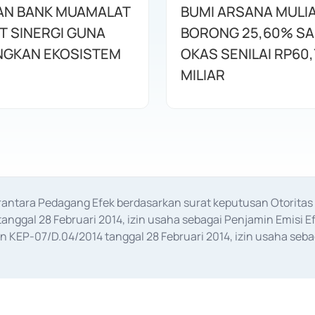
AN BANK MUAMALAT
BUMI ARSANA MULI
T SINERGI GUNA
BORONG 25,60% S
GKAN EKOSISTEM
OKAS SENILAI RP60,
MILIAR
erantara Pedagang Efek berdasarkan surat keputusan Otorit
anggal 28 Februari 2014, izin usaha sebagai Penjamin Emisi E
KEP-07/D.04/2014 tanggal 28 Februari 2014, izin usaha sebag
rat keputusan Otoritas Jasa Keuangan Nomor S-67/PM.21/2017 t
aan Transaksi Sertifikat Deposito di Pasar Uang yang izinnya d
ansaksi, serta Penatausahaan dan Penyelesaian Transaksi Sur