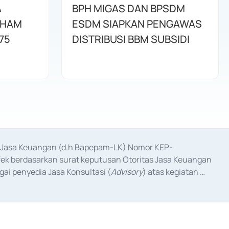
A
BPH MIGAS DAN BPSDM
AHAM
ESDM SIAPKAN PENGAWAS
75
DISTRIBUSI BBM SUBSIDI
as Jasa Keuangan (d.h Bapepam-LK) Nomor KEP-
fek berdasarkan surat keputusan Otoritas Jasa Keuangan 
ai penyedia Jasa Konsultasi (
Advisory
) atas kegiatan 
anggal 3 Februari 2017, dan beberapa izin usaha lainnya 
iterbitkan pada tahun 2017 dan izin usaha lainnya dari 
at Berharga Komersial yang izinnya diterbitkan pada 