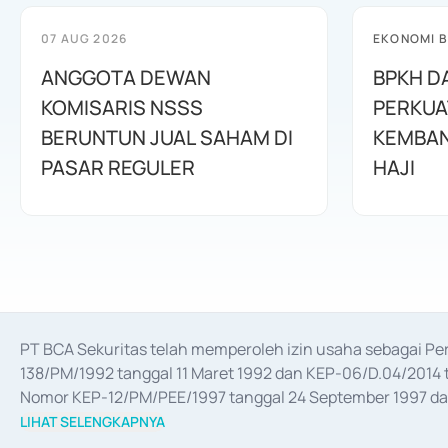
07 AUG 2026
EKONOMI B
ANGGOTA DEWAN
BPKH D
KOMISARIS NSSS
PERKUA
BERUNTUN JUAL SAHAM DI
KEMBAN
PASAR REGULER
HAJI
PT BCA Sekuritas telah memperoleh izin usaha sebagai P
138/PM/1992 tanggal 11 Maret 1992 dan KEP-06/D.04/2014 t
Nomor KEP-12/PM/PEE/1997 tanggal 24 September 1997 dan 
merger, akuisisi, divestasi, dan 
join venture
 berdasarkan su
LIHAT SELENGKAPNYA
dari Bank Indonesia antara lain sebagai Perantara Pelaksan