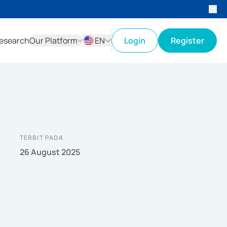
esearch
Our Platform
EN
Login
Register
ID
EN
TERBIT PADA
26 August 2025