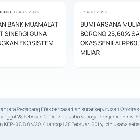
ISNIS
|
07 AUG 2026
07 AUG 2026
AN BANK MUAMALAT
BUMI ARSANA MULI
T SINERGI GUNA
BORONG 25,60% S
GKAN EKOSISTEM
OKAS SENILAI RP60,
MILIAR
erantara Pedagang Efek berdasarkan surat keputusan Otorit
anggal 28 Februari 2014, izin usaha sebagai Penjamin Emisi E
KEP-07/D.04/2014 tanggal 28 Februari 2014, izin usaha sebag
rat keputusan Otoritas Jasa Keuangan Nomor S-67/PM.21/2017 t
aan Transaksi Sertifikat Deposito di Pasar Uang yang izinnya d