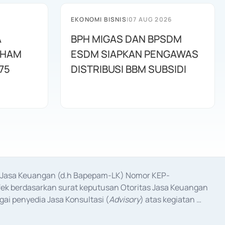
EKONOMI BISNIS
|
07 AUG 2026
A
BPH MIGAS DAN BPSDM
AHAM
ESDM SIAPKAN PENGAWAS
75
DISTRIBUSI BBM SUBSIDI
as Jasa Keuangan (d.h Bapepam-LK) Nomor KEP-
fek berdasarkan surat keputusan Otoritas Jasa Keuangan 
ai penyedia Jasa Konsultasi (
Advisory
) atas kegiatan 
anggal 3 Februari 2017, dan beberapa izin usaha lainnya 
iterbitkan pada tahun 2017 dan izin usaha lainnya dari 