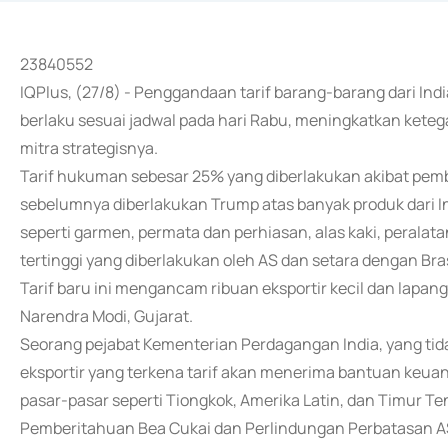
23840552
IQPlus, (27/8) - Penggandaan tarif barang-barang dari In
berlaku sesuai jadwal pada hari Rabu, meningkatkan keteg
mitra strategisnya.
Tarif hukuman sebesar 25% yang diberlakukan akibat pemb
sebelumnya diberlakukan Trump atas banyak produk dari In
seperti garmen, permata dan perhiasan, alas kaki, peralatan
tertinggi yang diberlakukan oleh AS dan setara dengan Bra
Tarif baru ini mengancam ribuan eksportir kecil dan lapan
Narendra Modi, Gujarat.
Seorang pejabat Kementerian Perdagangan India, yang ti
eksportir yang terkena tarif akan menerima bantuan keuan
pasar-pasar seperti Tiongkok, Amerika Latin, dan Timur Te
Pemberitahuan Bea Cukai dan Perlindungan Perbatasan A