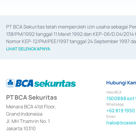
PT BCA Sekuritas telah memperoleh izin usaha sebagai P
138/PM/1992 tanggal 11 Maret 1992 dan KEP-06/D.04/2014 t
Nomor KEP-12/PM/PEE/1997 tanggal 24 September 1997 dan 
merger, akuisisi, divestasi, dan 
join venture
 berdasarkan su
LIHAT SELENGKAPNYA
dari Bank Indonesia antara lain sebagai Perantara Pelaksan
Bank Indonesia sebagai Lembaga Pendukung Penerbitan, Tr
tahun 2018.
Hubungi Kam
Halo BCA
PT BCA Sekuritas
1500888 ext 
WhatsApp
Menara BCA 41st Floor,
+62 819 1950
Grand Indonesia
Email
Jl. MH Thamrin No. 1
halo@bcaseku
Jakarta 10310