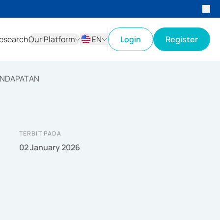
esearch
Our Platform
EN
Login
Register
ID
EN
ENDAPATAN
TERBIT PADA
02 January 2026