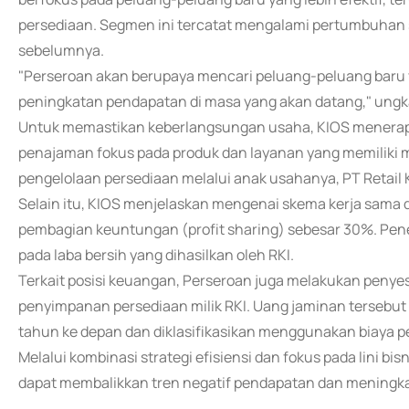
persediaan. Segmen ini tercatat mengalami pertumbuhan 
sebelumnya.
"Perseroan akan berupaya mencari peluang-peluang baru y
peningkatan pendapatan di masa yang akan datang," ungk
Untuk memastikan keberlangsungan usaha, KIOS menerapk
penajaman fokus pada produk dan layanan yang memiliki ma
pengelolaan persediaan melalui anak usahanya, PT Retail K
Selain itu, KIOS menjelaskan mengenai skema kerja sama d
pembagian keuntungan (profit sharing) sebesar 30%. Pen
pada laba bersih yang dihasilkan oleh RKI.
Terkait posisi keuangan, Perseroan juga melakukan penye
penyimpanan persediaan milik RKI. Uang jaminan tersebut 
tahun ke depan dan diklasifikasikan menggunakan biaya pe
Melalui kombinasi strategi efisiensi dan fokus pada lini b
dapat membalikkan tren negatif pendapatan dan meningkat