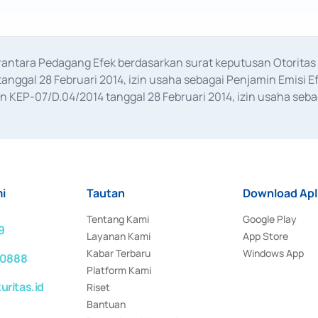
erantara Pedagang Efek berdasarkan surat keputusan Otorit
anggal 28 Februari 2014, izin usaha sebagai Penjamin Emisi E
KEP-07/D.04/2014 tanggal 28 Februari 2014, izin usaha sebag
rat keputusan Otoritas Jasa Keuangan Nomor S-67/PM.21/2017 t
aan Transaksi Sertifikat Deposito di Pasar Uang yang izinnya d
ansaksi, serta Penatausahaan dan Penyelesaian Transaksi Sur
i
Tautan
Download Apl
Tentang Kami
Google Play
9
Layanan Kami
App Store
Kabar Terbaru
Windows App
 0888
Platform Kami
ritas.id
Riset
Bantuan