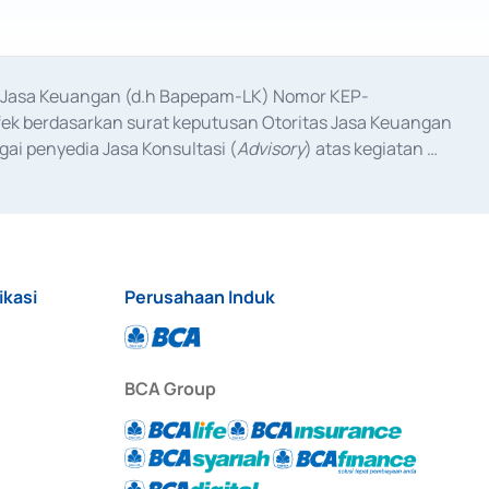
as Jasa Keuangan (d.h Bapepam-LK) Nomor KEP-
fek berdasarkan surat keputusan Otoritas Jasa Keuangan 
ai penyedia Jasa Konsultasi (
Advisory
) atas kegiatan 
anggal 3 Februari 2017, dan beberapa izin usaha lainnya 
iterbitkan pada tahun 2017 dan izin usaha lainnya dari 
at Berharga Komersial yang izinnya diterbitkan pada 
ikasi
Perusahaan Induk
BCA Group