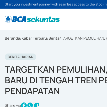
Start your investment journey with seamless access to the stock 
Beranda
/
Kabar Terbaru
/
Berita
/
TARGETKAN PEMULIHAN, 
BERITA HARIAN
TARGETKAN PEMULIHAN,
BARU DI TENGAH TREN 
PENDAPATAN
Share via