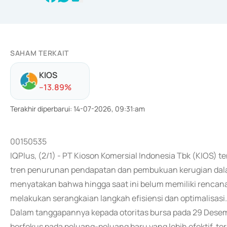
SAHAM TERKAIT
KIOS
-
-13.89
%
Terakhir diperbarui
:
14-07-2026, 09:31:am
00150535
IQPlus, (2/1) - PT Kioson Komersial Indonesia Tbk (KIOS)
tren penurunan pendapatan dan pembukuan kerugian dal
menyatakan bahwa hingga saat ini belum memiliki renca
melakukan serangkaian langkah efisiensi dan optimalisasi.
Dalam tanggapannya kepada otoritas bursa pada 29 Des
berfokus pada peluang-peluang baru yang lebih efektif,