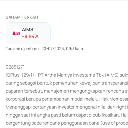
SAHAM TERKAIT
AIMS
-
-8.94
%
Terakhir diperbarui
:
20-07-2026, 09:31:am
02851271
IQPlus, (29/1) - PT Artha Mahiya Investama Tbk (AIMS) su
daring sebagai bentuk pemenuhan kewajiban transparansi at
paparan tersebut, manajemen mengungkapkan rencana str
korporasi berupa penambahan modal melalui Hak Memesan 
Menanggapi pertanyaan investor mengenai nilai dari righ
hingga saat ini angka pasti belum dapat dipublikasikan. Ha
bergantung pada rencana penggunaan dana (use of proce