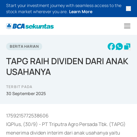
Start your investment journey with seamless access to the
stock market wherever you are.
Learn More
BERITA HARIAN
TAPG RAIH DIVIDEN DARI ANAK
USAHANYA
TERBIT PADA
30 September 2025
1759215772538606
IQPlus, (30/9) - PT Triputra Agro Persada Tbk. (TAPG)
menerima dividen interim dari anak usahanya yaitu