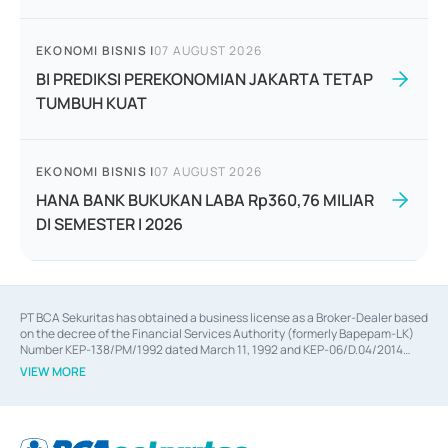
EKONOMI BISNIS
|
07 AUGUST 2026
BI PREDIKSI PEREKONOMIAN JAKARTA TETAP
TUMBUH KUAT
EKONOMI BISNIS
|
07 AUGUST 2026
HANA BANK BUKUKAN LABA Rp360,76 MILIAR
DI SEMESTER I 2026
PT BCA Sekuritas has obtained a business license as a Broker-Dealer based
on the decree of the Financial Services Authority (formerly Bapepam-LK)
Number KEP-138/PM/1992 dated March 11, 1992 and KEP-06/D.04/2014
dated February 28, 2014, a business license as an Underwriter based on the
VIEW MORE
decree of the Financial Services Authority Number KEP-12/PM/PEE/1997
dated September 24, 1997 and KEP-07/D.04/2014 dated February 28, 2014,
a business license as a provider of Advisory Services on mergers,
acquisitions, divestments, and joint ventures based on the decree of the
Financial Services Authority Number S-67/PM.21/2014 dated February 28,