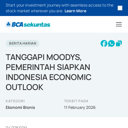
Start your investment journey with seamless access to the
stock market wherever you are.
Learn More
BERITA HARIAN
TANGGAPI MOODYS,
PEMERINTAH SIAPKAN
INDONESIA ECONOMIC
OUTLOOK
KATEGORI
TERBIT PADA
Ekonomi Bisnis
11 February 2026