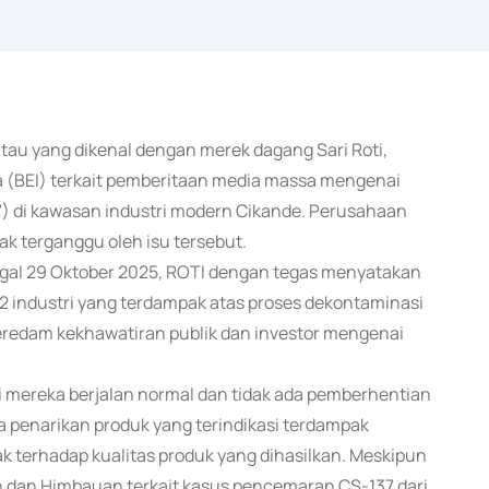
 atau yang dikenal dengan merek dagang Sari Roti,
 (BEI) terkait pemberitaan media massa mengenai
7) di kawasan industri modern Cikande. Perusahaan
k terganggu oleh isu tersebut.
ggal 29 Oktober 2025, ROTI dengan tegas menyatakan
22 industri yang terdampak atas proses dekontaminasi
s meredam kekhawatiran publik dan investor mengenai
i mereka berjalan normal dan tidak ada pemberhentian
a penarikan produk yang terindikasi terdampak
ak terhadap kualitas produk yang dihasilkan. Meskipun
 dan Himbauan terkait kasus pencemaran CS-137 dari