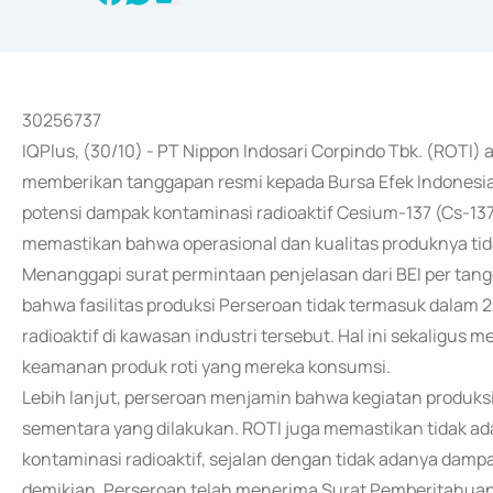
30256737
IQPlus, (30/10) - PT Nippon Indosari Corpindo Tbk. (ROTI)
memberikan tanggapan resmi kepada Bursa Efek Indonesia
potensi dampak kontaminasi radioaktif Cesium-137 (Cs-13
memastikan bahwa operasional dan kualitas produknya tida
Menanggapi surat permintaan penjelasan dari BEI per tan
bahwa fasilitas produksi Perseroan tidak termasuk dalam 
radioaktif di kawasan industri tersebut. Hal ini sekaligu
keamanan produk roti yang mereka konsumsi.
Lebih lanjut, perseroan menjamin bahwa kegiatan produks
sementara yang dilakukan. ROTI juga memastikan tidak ad
kontaminasi radioaktif, sejalan dengan tidak adanya damp
demikian, Perseroan telah menerima Surat Pemberitahuan