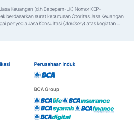
as Jasa Keuangan (d.h Bapepam-LK) Nomor KEP-
fek berdasarkan surat keputusan Otoritas Jasa Keuangan 
ai penyedia Jasa Konsultasi (
Advisory
) atas kegiatan 
anggal 3 Februari 2017, dan beberapa izin usaha lainnya 
iterbitkan pada tahun 2017 dan izin usaha lainnya dari 
at Berharga Komersial yang izinnya diterbitkan pada 
ikasi
Perusahaan Induk
BCA Group