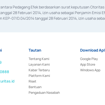
erantara Pedagang Efek berdasarkan surat keputusan Otorit
anggal 28 Februari 2014, izin usaha sebagai Penjamin Emisi E
KEP-07/D.04/2014 tanggal 28 Februari 2014, izin usaha sebag
rat keputusan Otoritas Jasa Keuangan Nomor S-67/PM.21/2017 t
aan Transaksi Sertifikat Deposito di Pasar Uang yang izinnya d
ansaksi, serta Penatausahaan dan Penyelesaian Transaksi Sur
i
Tautan
Download Apl
Tentang Kami
Google Play
9
Layanan Kami
App Store
Kabar Terbaru
Windows App
 0888
Platform Kami
ritas.id
Riset
Bantuan
Pengaduan Nasabah