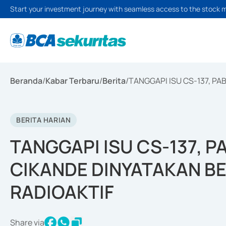
Start your investment journey with seamless access to the stock 
Beranda
/
Kabar Terbaru
/
Berita
/
TANGGAPI ISU CS-137, PA
BERITA HARIAN
TANGGAPI ISU CS-137, PA
CIKANDE DINYATAKAN B
RADIOAKTIF
Share via