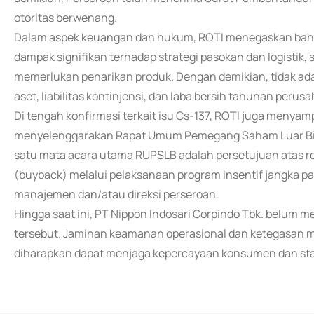
otoritas berwenang.
Dalam aspek keuangan dan hukum, ROTI menegaskan bahwa i
dampak signifikan terhadap strategi pasokan dan logistik, s
memerlukan penarikan produk. Dengan demikian, tidak ad
aset, liabilitas kontinjensi, dan laba bersih tahunan perus
Di tengah konfirmasi terkait isu Cs-137, ROTI juga menyam
menyelenggarakan Rapat Umum Pemegang Saham Luar Bia
satu mata acara utama RUPSLB adalah persetujuan atas r
(buyback) melalui pelaksanaan program insentif jangka p
manajemen dan/atau direksi perseroan.
Hingga saat ini, PT Nippon Indosari Corpindo Tbk. belum me
tersebut. Jaminan keamanan operasional dan ketegasan 
diharapkan dapat menjaga kepercayaan konsumen dan stabi