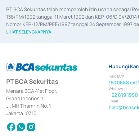
PT BCA Sekuritas telah memperoleh izin usaha sebagai P
138/PM/1992 tanggal 11 Maret 1992 dan KEP-06/D.04/2014 t
Nomor KEP-12/PM/PEE/1997 tanggal 24 September 1997 dan 
merger, akuisisi, divestasi, dan 
join venture
 berdasarkan su
LIHAT SELENGKAPNYA
dari Bank Indonesia antara lain sebagai Perantara Pelaksan
Bank Indonesia sebagai Lembaga Pendukung Penerbitan, Tr
tahun 2018.
Hubungi Kam
Halo BCA
PT BCA Sekuritas
1500888 ext 
WhatsApp
Menara BCA 41st Floor,
+62 819 1950
Grand Indonesia
Email
Jl. MH Thamrin No. 1
halo@bcaseku
Jakarta 10310