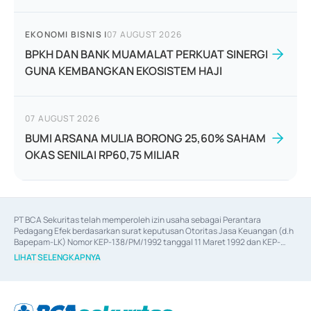
EKONOMI BISNIS
|
07 AUGUST 2026
BPKH DAN BANK MUAMALAT PERKUAT SINERGI
GUNA KEMBANGKAN EKOSISTEM HAJI
07 AUGUST 2026
BUMI ARSANA MULIA BORONG 25,60% SAHAM
OKAS SENILAI RP60,75 MILIAR
PT BCA Sekuritas telah memperoleh izin usaha sebagai Perantara 
Pedagang Efek berdasarkan surat keputusan Otoritas Jasa Keuangan (d.h 
Bapepam-LK) Nomor KEP-138/PM/1992 tanggal 11 Maret 1992 dan KEP-
06/D.04/2014 tanggal 28 Februari 2014, izin usaha sebagai Penjamin Emisi 
LIHAT SELENGKAPNYA
Efek berdasarkan surat keputusan Otoritas Jasa Keuangan Nomor KEP-
12/PM/PEE/1997 tanggal 24 September 1997 dan KEP-07/D.04/2014 
tanggal 28 Februari 2014, izin usaha sebagai penyedia Jasa Konsultasi 
(
Advisory
) atas kegiatan merger, akuisisi, divestasi, dan 
join venture
berdasarkan surat keputusan Otoritas Jasa Keuangan Nomor S-